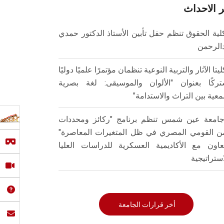
 الاحداث
لية الحقوق تنظم حفل تأبين الأستاذ الدكتور حمدي
الرحمن
ليتا الآثار والتربية النوعية تنظمان مؤتمرًا علميًا دوليًا
ركًا بعنوان "الألوان والموسيقى: لغة بصرية
عية بين التراث والاستدامة"
امعة عين شمس تنظم برنامج "ركائز ومحددات
من القومي المصري في ظل المتغيرات المعاصرة"
تعاون مع الأكاديمية العسكرية للدراسات العليا
استراتيجية
أخر قرارات الجامعة