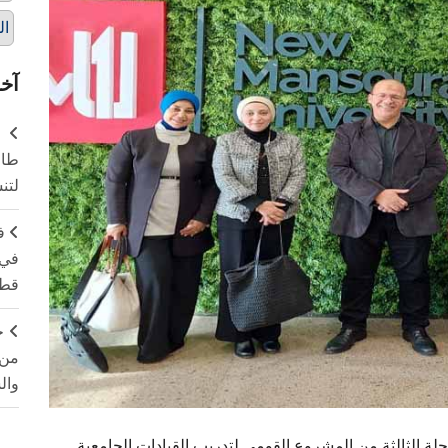
ال
آخر
طال
لتن
ف
في 
قطا
ج
من 
وال
ة الثالثة من المشروع القومي لتدريب القيادات الجامعية