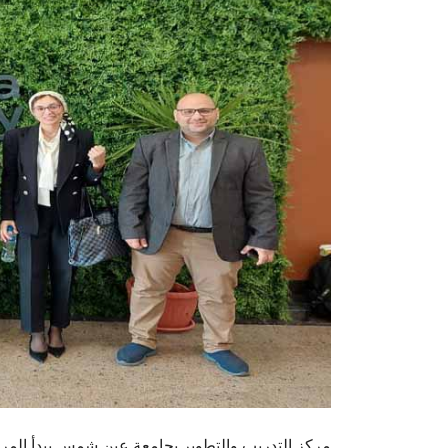
مركز التدريب والتطوير بجامعة عين شمس يبدأ المرحل