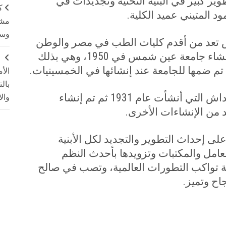
كبير في البنية التحتية وتجديدات في
ك
د المتيني عميد الكلية
.
مشت
وسم
تعد من أقدم كليات الطب في مصر والوطن
العربي حيث أنشأت عام 1947 أي قبل إنشاء جامعة عين شمس في 1950، وهي بذلك
ج
م ضمها للجامعة عند إنشائها في الخمسينيات
.
الأ
بال
وقد أنشئت الكلية على مستشفى الدمرداش التي أنشأت عام 1931 ثم تم إنشاء
وال
من الإنشاءات الأخرى
.
لى إحداث التطوير والتجديد لكل الأبنية
مل والمكتبات وتزويدها بأحدث النظم
سبة تواكب التطورات العالمية، وتصب في صالح
اح وتميز.