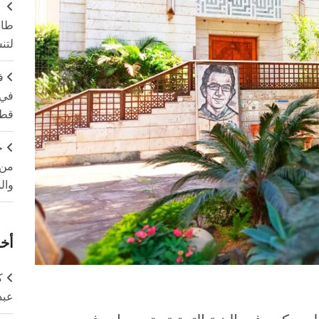
طال
لتن
ف
في 
قطا
ج
من 
وال
أخر
ك
عبد