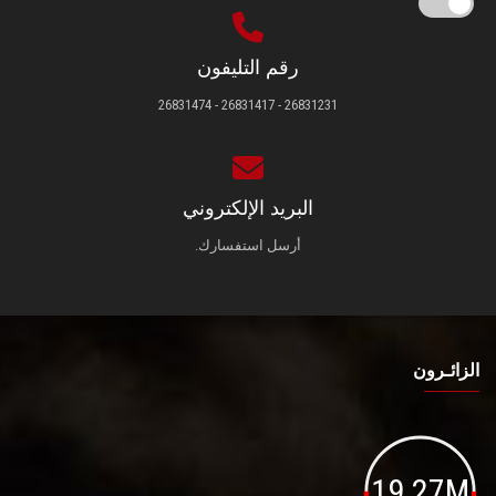
رقم التليفون
26831231 - 26831417 - 26831474
البريد الإلكتروني
أرسل استفسارك.
الزائـرون
19.27M