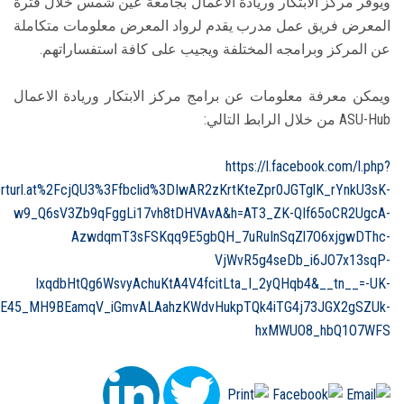
ويوفر مركز الابتكار وريادة الأعمال بجامعة عين شمس خلال فترة
المعرض فريق عمل مدرب يقدم لرواد المعرض معلومات متكاملة
عن المركز وبرامجه المختلفة ويجيب على كافة استفساراتهم.
ويمكن معرفة معلومات عن برامج مركز الابتكار وريادة الاعمال
ASU-Hub من خلال الرابط التالي:
https://l.facebook.com/l.php?
rturl.at%2FcjQU3%3Ffbclid%3DIwAR2zKrtKteZpr0JGTglK_rYnkU3sK-
w9_Q6sV3Zb9qFggLi17vh8tDHVAvA&h=AT3_ZK-QIf65oCR2UgcA-
AzwdqmT3sFSKqq9E5gbQH_7uRuInSqZl7O6xjgwDThc-
VjWvR5g4seDb_i6JO7x13sqP-
lxqdbHtQg6WsvyAchuKtA4V4fcitLta_I_2yQHqb4&__tn__=-UK-
sE45_MH9BEamqV_iGmvALAahzKWdvHukpTQk4iTG4j73JGX2gSZUk-
hxMWUO8_hbQ1O7WFS