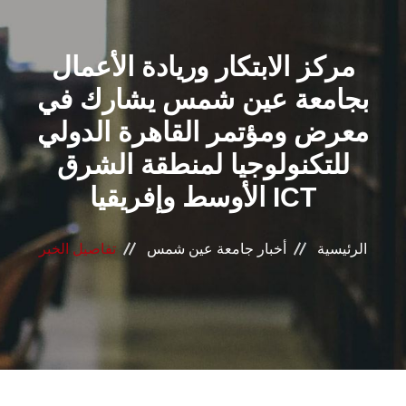
القطاعـات
مركز الابتكار وريادة الأعمال
الشئون الأكاديمية
بجامعة عين شمس يشارك في
البحث العلمي
معرض ومؤتمر القاهرة الدولي
للتكنولوجيا لمنطقة الشرق
الرعاية الصحية
الأوسط وإفريقيا ICT
المراكز والوحدات
الرئيسية
أخبار جامعة عين شمس
تفاصيل الخبر
الأنظمة الذكية
الإعلام
تواصل معنا