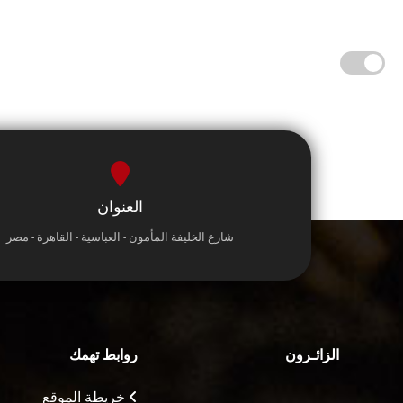
العنوان
شارع الخليفة المأمون - العباسية - القاهرة - مصر
الزائـرون
روابط تهمك
خريطة الموقع