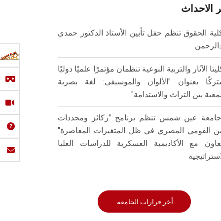
 الاحداث
لية الحقوق تنظم حفل تأبين الأستاذ الدكتور حمدي
الرحمن
ليتا الآثار والتربية النوعية تنظمان مؤتمرًا علميًا دوليًا
ركًا بعنوان "الألوان والموسيقى: لغة بصرية
عية بين التراث والاستدامة"
امعة عين شمس تنظم برنامج "ركائز ومحددات
من القومي المصري في ظل المتغيرات المعاصرة"
تعاون مع الأكاديمية العسكرية للدراسات العليا
استراتيجية
أخر قرارات الجامعة