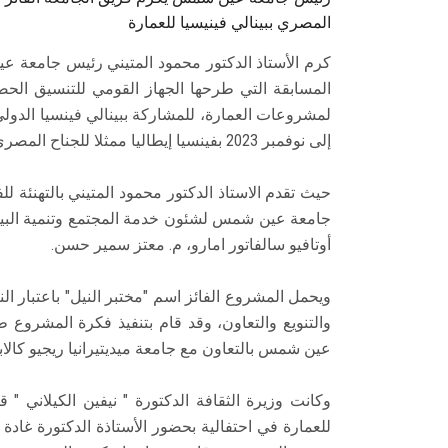
المصري ببينالي فينيسيا للعمارة
كرم الأستاذ الدكتور محمود المتيني رئيس جامعة
المسابقة التي طرحها الجهاز القومي للتنسيق الحض
لمشروعات العمارة، للمشاركة ببينالي فينسيا الدولي
إلى نوفمبر 2023 بفينسيا إيطاليا ممثلا للجناح المصري.
حيث تقدم الاستاذ الدكتور محمود المتيني بالتهنئة ل
جامعة عين شمس لشئون خدمة المجتمع وتنمية البيئة، أ.
أوتافيو سالفاتور امارو، م. معتز سمير حسن.
ويحمل المشروع الفائز اسم "مختبر النيل" باعتبار ا
والتنويع والتعاون، وقد قام بتنفيذ فكرة المشروع
عين شمس بالتعاون مع جامعة ميديتيرانيا ريجيو كالابريا – anea University of Reggio Calabria
وكانت وزيرة الثقافة الدكتورة " نيفين الكيلاني " 
للعمارة في احتفالية بحضور الأستاذة الدكتورة غاد