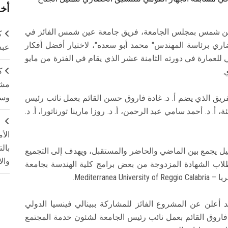
أخر
 عين شمس بمجلس الجامعة، فريق جامعة عين شمس الفائز في
ك
اري برئاسة المهندس" محمد أبو سعده"، لاختيار أفضل أفكار
عبد
 للعمارة في دورته الثامنة عشر الذي يقام في الفترة من مايو
ك
مشت
وسم
لفريق الذي يضم أ. د. غادة فاروق حسن القائم بعمل نائب رئيس
 د. أحمد سامي عبد الرحمن، أ. د. روزا مارينا تورناتورا، أ. د.
ج
الأ
بال
لنيل يجمع بين الماضي والحاضر والمستقبل، ويهدف إلى التجميع
وال
 طلاب الشهادة المزدوجة من بعض برامج كلية الهندسة بجامعة
Mediterr.
قد أعلن عن المشروع الفائز للمشاركة ببينالي فينسيا الدولي
ة فاروق القائم بعمل نائب رئيس الجامعة لشئون خدمة المجتمع