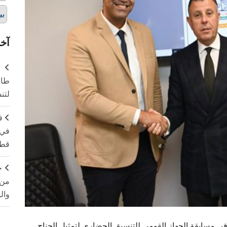
بي
آخر
طال
لتن
ف
في 
قطا
ج
من 
وال
 مسابقة الجهاز القومي للتنسيق الحضاري لتمثيل الجناح