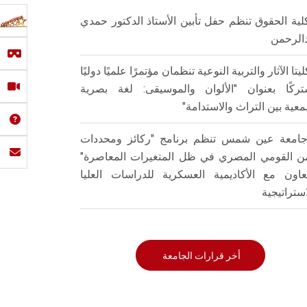
لية الحقوق تنظم حفل تأبين الأستاذ الدكتور حمدي
الرحمن
ليتا الآثار والتربية النوعية تنظمان مؤتمرًا علميًا دوليًا
ركًا بعنوان "الألوان والموسيقى: لغة بصرية
عية بين التراث والاستدامة"
امعة عين شمس تنظم برنامج "ركائز ومحددات
من القومي المصري في ظل المتغيرات المعاصرة"
تعاون مع الأكاديمية العسكرية للدراسات العليا
استراتيجية
أخر قرارات الجامعة