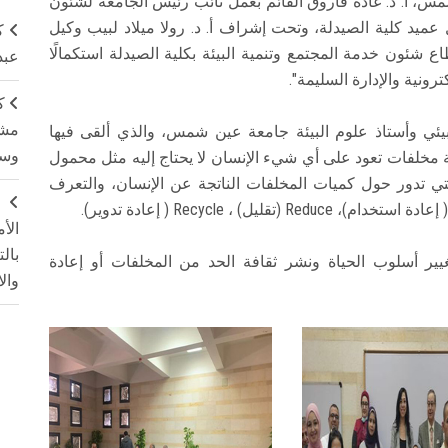
س، أ. د. غادة فاروق القائم بعمل نائب رئيس الجامعة لشئون
ل عميد كلية الصيدلة، وتحت إشراف أ. د. رولا ميلاد لبيب وكيل
ك
ع شئون خدمة المجتمع وتنمية البيئة بكلية الصيدلة استكمالًا
عبد
رونية والإدارة السليمة".
ك
مشت
بيئي وأستاذ علوم البيئة جامعة عين شمس، والذي ألقى فيها
وسم
مة مخلفات تعود على أي شيء الإنسان لا يحتاج إليه مثل محمول
تي تدور حول كميات المخلفات الناتجة عن الإنسان، والتعرف
ج
الأ
بال
ير أسلوب الحياة ونشر ثقافة الحد من المخلفات أو إعادة
وال