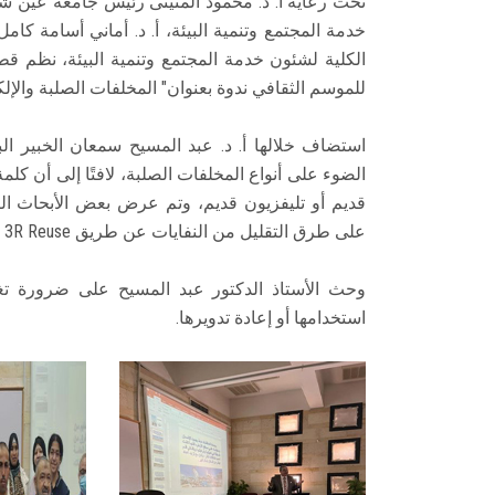
تحت رعاية أ. د. محمود المتينى رئيس جامعة عين شم
خدمة المجتمع وتنمية البيئة، أ. د. أماني أسامة كام
الكلية لشئون خدمة المجتمع وتنمية البيئة، نظم قطا
للموسم الثقافي ندوة بعنوان" المخلفات الصلبة والإلكت
استضاف خلالها أ. د. عبد المسيح سمعان الخبير ال
الضوء على أنواع المخلفات الصلبة، لافتًا إلى أن كل
قديم أو تليفزيون قديم، وتم عرض بعض الأبحاث ال
على طرق التقليل من النفايات عن طريق 3R Reuse ( إعادة استخدام)، Reduce (تقليل) ، Recycle ( إعادة تدوير).
وحث الأستاذ الدكتور عبد المسيح على ضرورة تغي
استخدامها أو إعادة تدويرها.