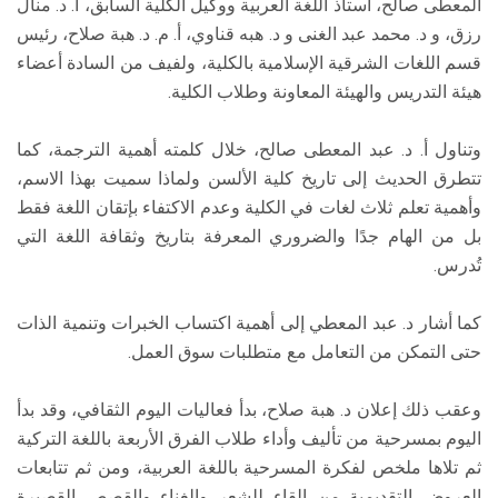
المعطى صالح، أستاذ اللغة العربية ووكيل الكلية السابق، أ. د. منال
رزق، و د. محمد عبد الغنى و د. هبه قناوي، أ. م. د. هبة صلاح، رئيس
قسم اللغات الشرقية الإسلامية بالكلية، ولفيف من السادة أعضاء
هيئة التدريس والهيئة المعاونة وطلاب الكلية.
وتناول أ. د. عبد المعطى صالح، خلال كلمته أهمية الترجمة، كما
تتطرق الحديث إلى تاريخ كلية الألسن ولماذا سميت بهذا الاسم،
وأهمية تعلم ثلاث لغات في الكلية وعدم الاكتفاء بإتقان اللغة فقط
بل من الهام جدًا والضروري المعرفة بتاريخ وثقافة اللغة التي
تُدرس.
كما أشار د. عبد المعطي إلى أهمية اكتساب الخبرات وتنمية الذات
حتى التمكن من التعامل مع متطلبات سوق العمل.
وعقب ذلك إعلان د. هبة صلاح، بدأ فعاليات اليوم الثقافي، وقد بدأ
اليوم بمسرحية من تأليف وأداء طلاب الفرق الأربعة باللغة التركية
ثم تلاها ملخص لفكرة المسرحية باللغة العربية، ومن ثم تتابعات
العروض التقديمية من إلقاء للشعر والغناء والقصص القصيرة