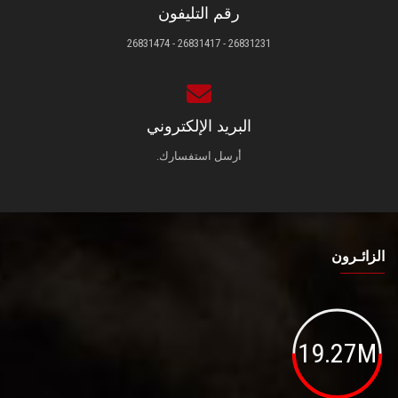
رقم التليفون
26831231 - 26831417 - 26831474
البريد الإلكتروني
أرسل استفسارك.
الزائـرون
19.27M