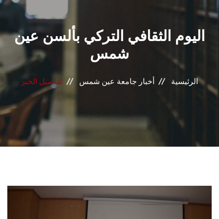
القطاعـات
اليوم الثقافي التركي بألسن عين
الشئون الأكاديمية
شمس
البحث العلمي
الرئيسية
أخبار جامعة عين شمس
تفاصيل الخبر
الرعاية الصحية
المراكز والوحدات
الأنظمة الذكية
الإعلام
تواصل معنا