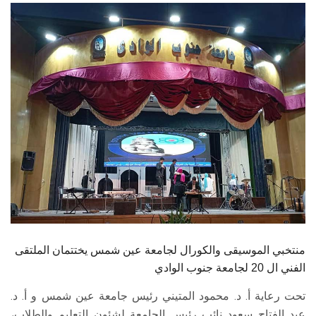
الطلاب
هيئة التدريس
الدراسات العليا
الخريجين
الموظفون
الزائـرون
سجل الان
منتخبي الموسيقى والكورال لجامعة عين شمس يختتمان الملتقى
الفني ال 20 لجامعة جنوب الوادي
تحت رعاية أ. د. محمود المتيني رئيس جامعة عين شمس و أ. د.
عبد الفتاح سعود نائب رئيس الجامعة لشئون التعليم والطلاب،