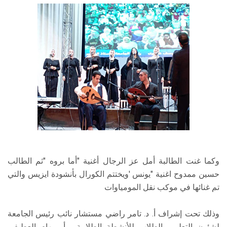
وكما غنت الطالبة أمل عز الرجال أغنية "أما بروه "ثم الطالب
حسين ممدوح اغنية "يونس 'ويختتم الكورال بأنشودة ايزيس والتي
تم غنائها في موكب نقل المومياوات
وذلك تحت إشراف أ. د. تامر راضي مستشار نائب رئيس الجامعة
لشئون التعليم والطلاب للأنشطة الطلابية، وأ. ريهام العطيفي