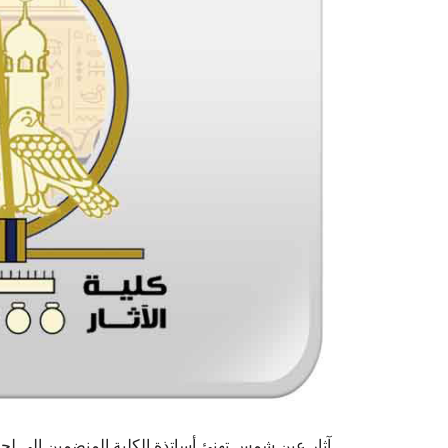
آثار عين شمس تهنئ أساتذة الكلية المنضمين إلى لجا