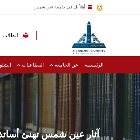
أهلاً بك في جامعة عين شمس
الطلاب
الرئيسيـة
عن الجامعة
القطاعـات
الشئون
آثار عين شمس تهنئ أساتذة