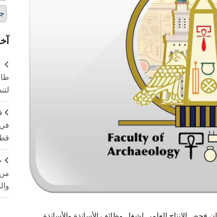
ج
آخر
طال
لتن
ف
في 
قطا
ج
من 
وال
ن فحص الإنتاج العلمي لشغل وظائف الأساتذة والأساتذة