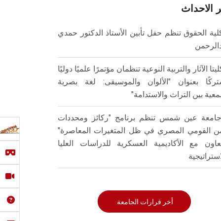
 الاحداث
لية الحقوق تنظم حفل تأبين الأستاذ الدكتور حمدي
الرحمن
ليتا الآثار والتربية النوعية تنظمان مؤتمرًا علميًا دوليًا
ركًا بعنوان "الألوان والموسيقى: لغة بصرية
عية بين التراث والاستدامة"
امعة عين شمس تنظم برنامج "ركائز ومحددات
من القومي المصري في ظل المتغيرات المعاصرة"
تعاون مع الأكاديمية العسكرية للدراسات العليا
استراتيجية
أخر قرارات الجامعة