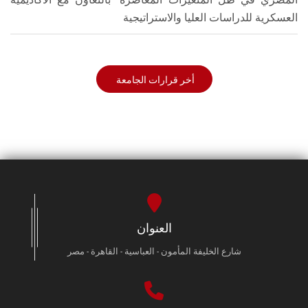
العسكرية للدراسات العليا والاستراتيجية
أخر قرارات الجامعة
العنوان
شارع الخليفة المأمون - العباسية - القاهرة - مصر