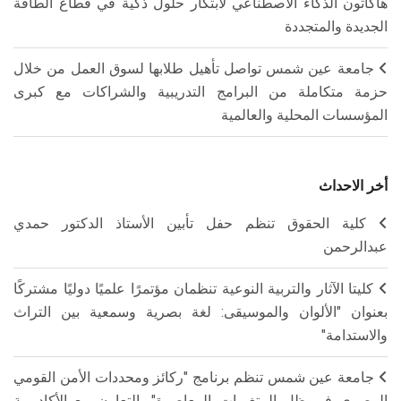
هاكاثون الذكاء الاصطناعي لابتكار حلول ذكية في قطاع الطاقة
الجديدة والمتجددة
جامعة عين شمس تواصل تأهيل طلابها لسوق العمل من خلال
حزمة متكاملة من البرامج التدريبية والشراكات مع كبرى
المؤسسات المحلية والعالمية
أخر الاحداث
كلية الحقوق تنظم حفل تأبين الأستاذ الدكتور حمدي
عبدالرحمن
كليتا الآثار والتربية النوعية تنظمان مؤتمرًا علميًا دوليًا مشتركًا
بعنوان "الألوان والموسيقى: لغة بصرية وسمعية بين التراث
والاستدامة"
جامعة عين شمس تنظم برنامج "ركائز ومحددات الأمن القومي
المصري في ظل المتغيرات المعاصرة" بالتعاون مع الأكاديمية