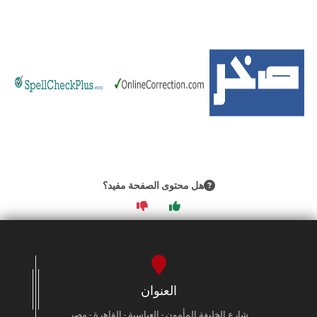
الطلاب
هيئة التدريس
الدراسات العليا
الخريجين
الموظفون
هل محتوى الصفحة مفيد؟
الزائـرون
سجل الان
العنوان
شارع الخليفة المأمون - العباسية - القاهرة - مصر