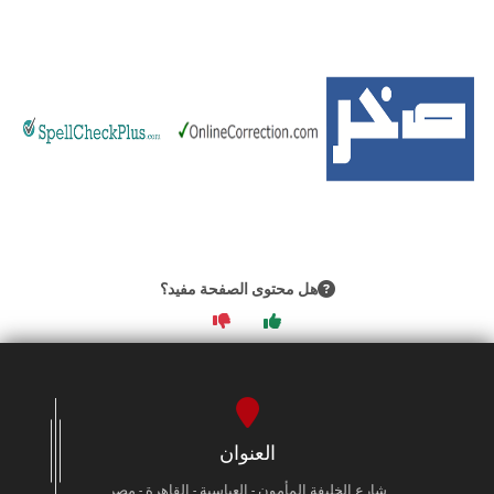
الطلاب
هيئة التدريس
الدراسات العليا
الخريجين
الموظفون
هل محتوى الصفحة مفيد؟
الزائـرون
سجل الان
العنوان
شارع الخليفة المأمون - العباسية - القاهرة - مصر