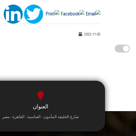
2022-11-03
العنوان
شارع الخليفة المأمون - العباسية - القاهرة - مصر