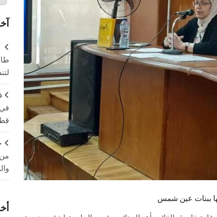
آخر
طال
لتن
ف
في 
قطا
ج
من 
وال
ليها ببنات عين شمس
أخر