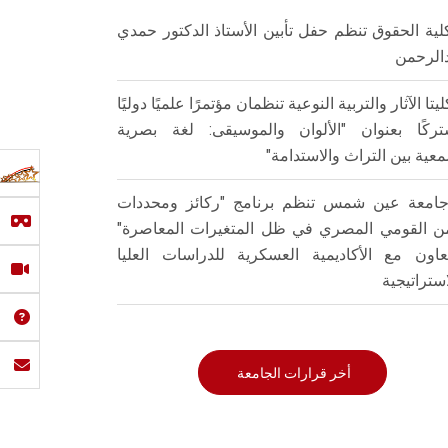
لية الحقوق تنظم حفل تأبين الأستاذ الدكتور حمدي
الرحمن
ليتا الآثار والتربية النوعية تنظمان مؤتمرًا علميًا دوليًا
ركًا بعنوان "الألوان والموسيقى: لغة بصرية
عية بين التراث والاستدامة"
امعة عين شمس تنظم برنامج "ركائز ومحددات
من القومي المصري في ظل المتغيرات المعاصرة"
تعاون مع الأكاديمية العسكرية للدراسات العليا
استراتيجية
أخر قرارات الجامعة