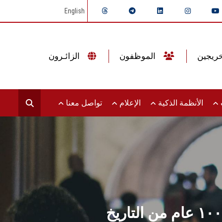
English
الموظفون
الزائـرون
ت
الأنظمة الذكية
الإعلام
تواصل معنا