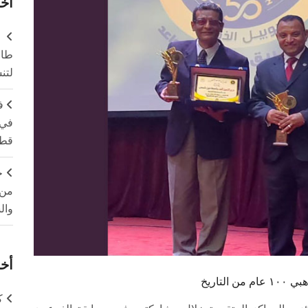
آخر
طال
لتن
ف
في 
قطا
ج
من 
وال
أخر
تاريخ
ك