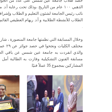
حصد طلاب جامعة عين شمس على عدد من الجوائز 
الذهبي ١٠٠ عام من التاريخ ،وذلك تحت رعاي
نائب رئيس الجامعة لشئون التعليم و الطلاب وإشراف
الطلاب للأنشطة الطلابية و أ.د. ريهام العطيفي القا
.
مختلف 
والذي انفردت به جامعة عين شمس عن باقي الجام
مسابقة الفنون التشكيلية وفازت به الطالبة أمل
المشاركين بمجموع 35 عملاً فنيًا.