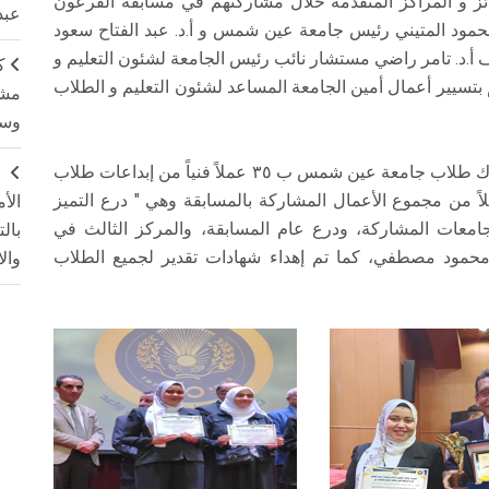
و المراكز المتقدمة خلال مشاركتهم في مسابقة الفرعون
عبد
ة أ.د. محمود المتيني رئيس جامعة عين شمس و أ.د. عبد الفتاح سعود
 أ.د. تامر راضي مستشار نائب رئيس الجامعة لشئون التعليم و
ك
ئم بتسيير أعمال أمين الجامعة المساعد لشئون التعليم و الطلاب
مشت
وسم
وخلال المسابقة التي نظمتها جامعة المنصورة ، شارك طلاب جامعة عين شمس ب ٣٥ عملاً فنياً من إبداعات طلاب
ج
الكليات ونجحوا في حصد جوائز عن ٢٩ عملاً من مجموع الأعمال المشاركة بالمسابقة وهي " درع التميز
الأ
عات المشاركة، ودرع عام المسابقة، والمركز الثالث في
بال
 محمود مصطفي، كما تم إهداء شهادات تقدير لجميع الطلاب
وال