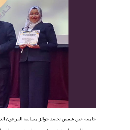
جامعة عين شمس تحصد جوائز مسابقة الفرعون الذهبي ١٠٠ عام من ال