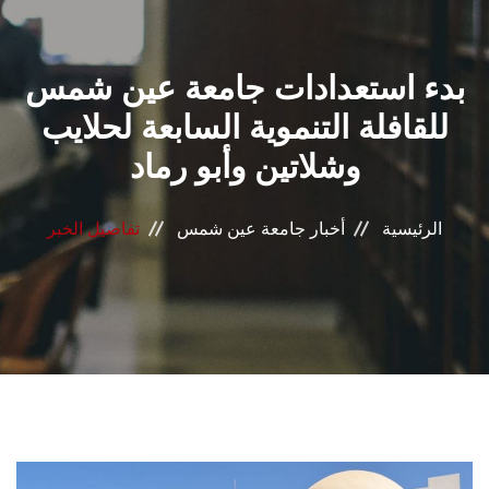
القطاعـات
بدء استعدادات جامعة عين شمس
الشئون الأكاديمية
للقافلة التنموية السابعة لحلايب
البحث العلمي
وشلاتين وأبو رماد
الرعاية الصحية
الرئيسية
أخبار جامعة عين شمس
تفاصيل الخبر
المراكز والوحدات
الأنظمة الذكية
الإعلام
تواصل معنا