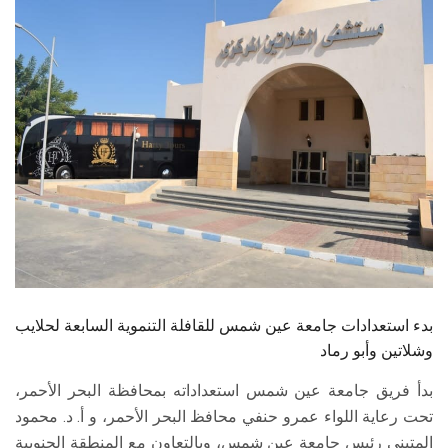
الطلاب
هيئة التدريس
الدراسات العليا
الخريجين
الموظفون
الزائـرون
بدء استعدادات جامعة عين شمس للقافلة التنموية السابعة لحلايب
سجل الان
وشلاتين وأبو رماد
بدأ فريق جامعة عين شمس استعداداته بمحافظة البحر الأحمر،
تحت رعاية اللواء عمرو حنفي محافظ البحر الأحمر، و أ. د. محمود
المتيني رئيس جامعة عين شمس، وبالتعاون مع المنطقة الجنوبية