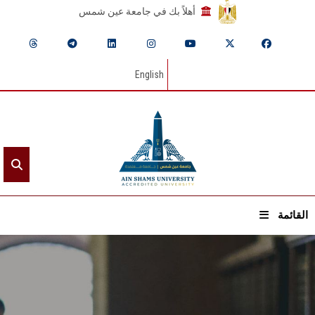
أهلاً بك في جامعة عين شمس
English
القائمة
الرئيسيـة
عن الجامعة