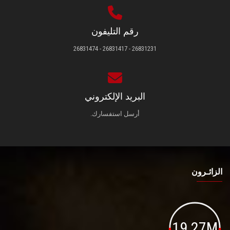
رقم التليفون
26831231 - 26831417 - 26831474
البريد الإلكتروني
أرسل استفسارك.
الزائـرون
19.27M