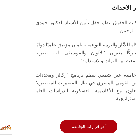
 الاحداث
لية الحقوق تنظم حفل تأبين الأستاذ الدكتور حمدي
الرحمن
ليتا الآثار والتربية النوعية تنظمان مؤتمرًا علميًا دوليًا
ركًا بعنوان "الألوان والموسيقى: لغة بصرية
عية بين التراث والاستدامة"
امعة عين شمس تنظم برنامج "ركائز ومحددات
من القومي المصري في ظل المتغيرات المعاصرة"
تعاون مع الأكاديمية العسكرية للدراسات العليا
استراتيجية
أخر قرارات الجامعة