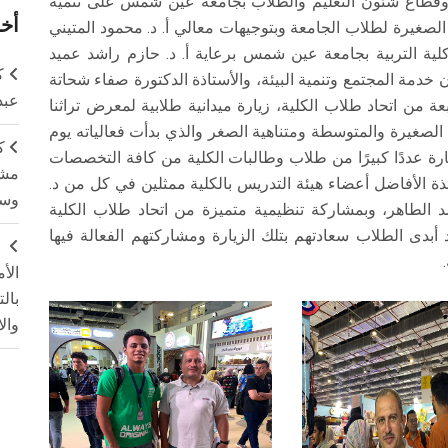
وقطاع شئون التعليم والطلاب بجامعة عين شمس على تنمية
أخر
الصغيرة لطلاب الجامعة وبتوجيهات معالي أ. د. محمود المتيني
كلية التربية بجامعة عين شمس برعاية أ. د. حازم راشد عميد
ك
ون خدمة المجتمع وتنمية البيئة، والأستاذة الدكتورة صفاء شحاتة
عبد
ة من اتحاد طلاب الكلية، زيارة ميدانية طلابية لمعرض تراثنا
لصغيرة والمتوسطة ومتناهية الصغر والذي بدأت فعالياته يوم
ك
رك في الزيارة عددًا كبيرًا من طلاب وطالبات الكلية من كافة التخصصات
مشت
ة الأفاضل أعضاء هيئة التدريس بالكلية ممثلين في كل من د.
وسم
د الطاهر، وبمشاركة تنظيمية متميزة من اتحاد طلاب الكلية
بدى الطلاب سعادتهم بتلك الزيارة ومشاركتهم الفعالة فيها
ج
الأ
بال
وال