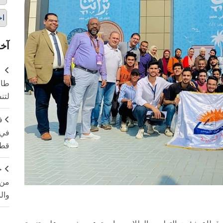
اخ
آخر
طال
لتن
ف
في 
قطا
ج
من 
وال