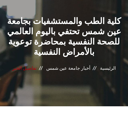
القطاعـات
كلية الطب والمستشفيات بجامعة
الشئون الأكاديمية
عين شمس تحتفي باليوم العالمي
البحث العلمي
للصحة النفسية بمحاضرة توعوية
بالأمراض النفسية
الرعاية الصحية
المراكز والوحدات
الرئيسية
أخبار جامعة عين شمس
تفاصيل الخبر
الأنظمة الذكية
الإعلام
تواصل معنا