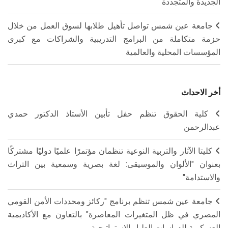
الجديدة والمتجددة
جامعة عين شمس تواصل تأهيل طلابها لسوق العمل من خلال
حزمة متكاملة من البرامج التدريبية والشراكات مع كبرى
المؤسسات المحلية والعالمية
أخر الاحداث
كلية الحقوق تنظم حفل تأبين الأستاذ الدكتور حمدي
عبدالرحمن
كليتا الآثار والتربية النوعية تنظمان مؤتمرًا علميًا دوليًا مشتركًا
بعنوان "الألوان والموسيقى: لغة بصرية وسمعية بين التراث
والاستدامة"
جامعة عين شمس تنظم برنامج "ركائز ومحددات الأمن القومي
المصري في ظل المتغيرات المعاصرة" بالتعاون مع الأكاديمية
العسكرية للدراسات العليا والاستراتيجية