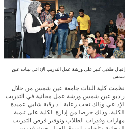
الطلاب
هيئة التدريس
الدراسات العليا
الخريجين
الموظفون
إقبال طلابي كبير على ورشة عمل التدريب الإذاعي ببنات عين
شمس
الزائـرون
نظمت كلية البنات جامعة عين شمس من خلال
راديو عين شمس ورشة عمل مجانية في التدريب
سجل الان
الإذاعي وذلك تحت رعاية ا.د رقية شلبي عميدة
الكلية، وذلك حرصا من إدارة الكلية على تنمية
مهارات وقدرات الطلاب وتوفير فرص التدريب
.
المجانية وتأهيلهم لسوق العمل
حيث قدمت