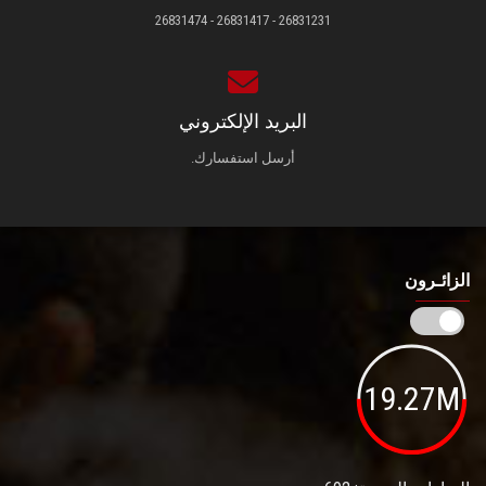
26831231 - 26831417 - 26831474
البريد الإلكتروني
أرسل استفسارك.
الزائـرون
19.27M