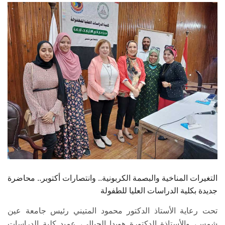
الطلاب
هيئة التدريس
الدراسات العليا
الخريجين
الموظفون
الزائـرون
سجل الان
التغيرات المناخية والبصمة الكربونية.. وانتصارات أكتوبر.. محاضرة
جديدة بكلية الدراسات العليا للطفولة
تحت رعاية الأستاذ الدكتور محمود المتيني رئيس جامعة عين
شمس، والأستاذة الدكتورة هويدا الجبالي، عميد كلية الدراسات