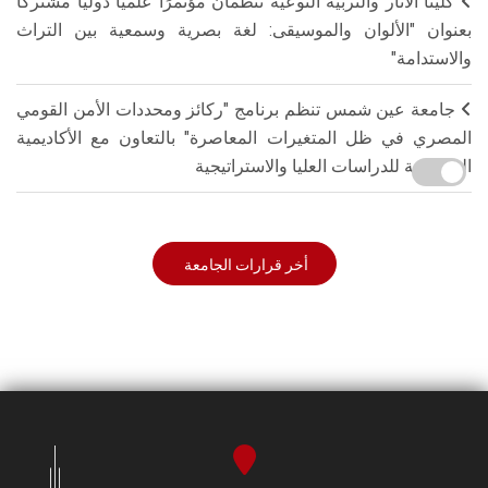
كليتا الآثار والتربية النوعية تنظمان مؤتمرًا علميًا دوليًا مشتركًا
بعنوان "الألوان والموسيقى: لغة بصرية وسمعية بين التراث
والاستدامة"
جامعة عين شمس تنظم برنامج "ركائز ومحددات الأمن القومي
المصري في ظل المتغيرات المعاصرة" بالتعاون مع الأكاديمية
العسكرية للدراسات العليا والاستراتيجية
أخر قرارات الجامعة