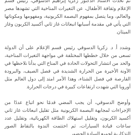
ثم تحدث الأستاذ الدكتور زكريا إبراهيم الدسوقي، رئيس قسم
الإعلام وثقافة الأطفال، عن التغيرات المناخية التي تشهدها مصر
والعالم، وما يتصل بمفهوم البصمة الكربونية، ومفهومها ومكوناتها
التي يأتي في مقدمة أسبابها انبعاثات غاز ثاني أكسيد الكربون وغاز
الميثان.
وشدد أ. د. زكريا الدسوقي رئيس قسم الإعلام على أن الدولة
تسعى من خلال خططها المختلفة في مواجهة التغيرات المناخية،
والحد من انتشار التحولات الحادة في المناخ التي بدأنا نلاحظها في
الآونة الأخيرة من الحرارة الشديدة في فصل الصيف، والبرودة
القارصة في فصل الشتاء، وهذا الأمر امتد إلى دول العالم مثل
أوروبا التي شهدت ارتفاعات كبيرة في درجات الحرارة.
وأوضح الدسوقي، أن يجب المضي قدمًا نحو اتباع عددًا من
الإجراءات لمجابهة البصمة الكربونية مثل تقليل انبعاثات غاز ثاني
أكسيد الكربون، وتقليل استهلاك الطاقة الكهربائية، وتقليل عدد
ساعات قيادة السيارات، ثم اختتمت الندوة بالتقاط الصور
التذكارية لجميع السادة الحضور.