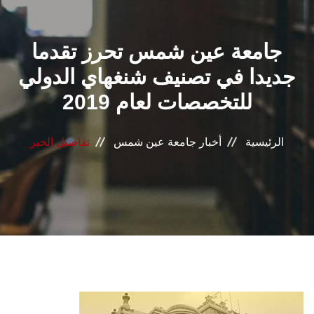
القطاعـات
جامعة عين شمس تحرز تقدما
الشئون الأكاديمية
جديدا في تصنيف شنغهاي الدولي
البحث العلمي
للتخصصات لعام 2019
الرعاية الصحية
الرئيسية
أخبار جامعة عين شمس
تفاصيل الخبر
المراكز والوحدات
الأنظمة الذكية
الإعلام
تواصل معنا