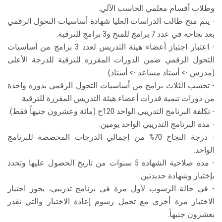
الطلاب
وطلاب أقسام معلمي الحاسب الآلي.
- يتم منح طالب الدراسات العليا شهادة أساسيات التحول الرقمي
هيئة التدريس
بعد نجاحه في عدد 7 برامج للمنح و3 برامج للترقية.
- اعتبار اجتياز أعضاء هيئة التدريس لعدد 3 برامج من أساسيات
الدراسات العليا
التحول الرقمي ضمن الدورات المقررة للترقية للدرجة الأعلى
(مدرس -> أستاذ مساعد -> أستاذ).
- تحسب الثلاث برامج من أساسيات التحول الرقمي بدورة واحدة
الخريجين
من دورات تنمية قدرات أعضاء هيئة التدريس المقررة للترقية.
- تكلفة البرنامج التدريبي الواحد 120ج (مائة وعشرون جنيهاً فقط).
الموظفون
- مدة البرنامج التدريبي الواحد يومين.
- درجة النجاح 70% من إجمالي الدرجات المخصصة للبرنامج
الزائـرون
الواحد.
- مدة صلاحية الشهادة 5 سنوات من تاريخ الحصول عليها وتجدد
سجل الان
بإختبار وشهادة جديدتين.
- في حالة الرسوب لأول مرة في برنامج تدريبي، يجوز اجتياز
الاختبار مرة أخرى مع تحمل رسوم إعادة الاختبار والتي تقدر
بعشرون جنيهاً.