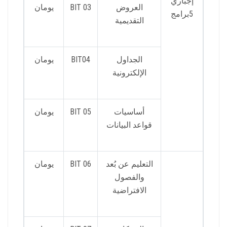
إجباري
العروض
BIT 03
يومان
5برامج
التقديمية
الجداول
BIT04
يومان
الإلكترونية
أساسيات
BIT 05
يومان
قواعد البيانات
التعليم عن بُعد
BIT 06
يومان
والفصول
الافتراضية