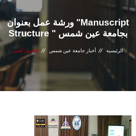
القطاعـات
ورشة عمل بعنوان "Manuscript
الشئون الأكاديمية
Structure " بجامعة عين شمس
البحث العلمي
الرئيسية
أخبار جامعة عين شمس
تفاصيل الخبر
الرعاية الصحية
المراكز والوحدات
الأنظمة الذكية
الإعلام
تواصل معنا