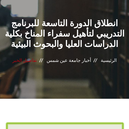
القطاعـات
انطلاق الدورة التاسعة للبرنامج
الشئون الأكاديمية
التدريبي لتأهيل سفراء المناخ بكلية
البحث العلمي
الدراسات العليا والبحوث البيئية
الرعاية الصحية
الرئيسية
أخبار جامعة عين شمس
تفاصيل الخبر
المراكز والوحدات
الأنظمة الذكية
الإعلام
تواصل معنا