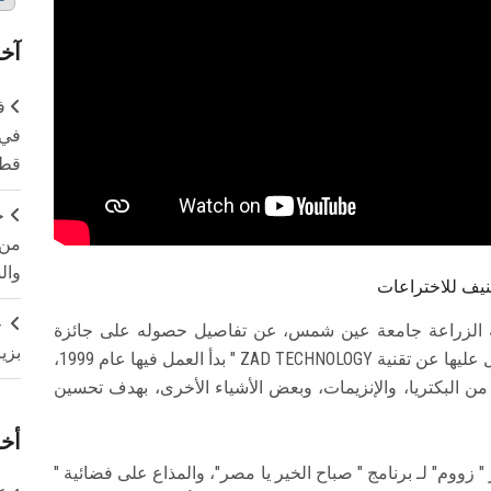
آخر
ف
في 
قطا
ج
من 
وال
يف للاختراعات
ج
ية الزراعة جامعة عين شمس، عن تفاصيل حصوله على جائزة
بزي
جنيف الدولية للاختراعات، قائلًا إن الجائزة التي حصل عليها عن تقنية ZAD TECHNOLOGY " بدأ العمل فيها عام 1999،
من البكتريا، والإنزيمات، وبعض الأشياء الأخرى، بهدف تحسين
أخر
زووم" لـ برنامج " صباح الخير يا مصر"، والمذاع على فضائية "