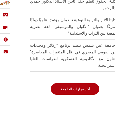
لية الحقوق تنظم حفل تأبين الأستاذ الدكتور حمدي
الرحمن
ليتا الآثار والتربية النوعية تنظمان مؤتمرًا علميًا دوليًا
ركًا بعنوان "الألوان والموسيقى: لغة بصرية
عية بين التراث والاستدامة"
امعة عين شمس تنظم برنامج "ركائز ومحددات
من القومي المصري في ظل المتغيرات المعاصرة"
تعاون مع الأكاديمية العسكرية للدراسات العليا
استراتيجية
أخر قرارات الجامعة