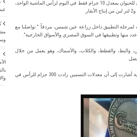
ك
القناة الأولى المصرية "، أن هذه المواد المعدلة تعطى للحيوان بمعدل 10 جرام فقط في اليوم لرأس الماشية الواحد،
عبد
ك
ث لمرحلة التطبيق داخل زراعة عين شمس، مردفاً: " تواصلنا مع
مشت
 عدد منها وتطبيقها في السوق المصري والأسواق الخارجية".
وسم
جن، والبط، والقطط، والكلاب، والأسماك، وهو يعمل من خلال
ج
فضل.
الأ
بال
وأردف: دراسات الجدوى التي تمت في مزارع مصرية أشارت إلى أن معدلات التسمين زادت 300 جرام للرأس في
وال