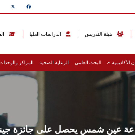
هيئة التدريس
الدراسات العليا
الخريجين
 الأكاديمية
البحث العلمي
الرعاية الصحية
المراكز والوحدا
راعة عين شمس يحصل على جائزة جين