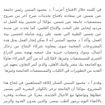
في كلمته خلال الافتتاح أعرب أ. د. محمود المتيني رئيس جامعة
عين شمس عن سعادته بافتتاح تجديدات صرح آخر من صروح
مستشفيات جامعة عين شمس، مؤكدًا أن تحسين بيئة العمل له
مردود إيجابي على البحث والإنتاج العلمي، كما تحدث عن مدينة
عين شمس الطبية التي تعتمد على رؤية شاملة لتحسين بيئة
العمل، وأكد أ. د. محمود المتينى أنه لا يمكن إنجاز العمل بمثل هذه
المشروعات الضخمة سوى بمعاونة شركاء النجاح من رجال
أعمال، وبنوك وجمعيات خيرية مثل جمعية نهضة مصر الذراع
الخيري للمستشفيات وغيرها، لافتًا إلى أنه من أكثر الشركاء تعاونًا
مع الجامعة بنك مصر والبنك الأهلي، والذي أثمر التعاون معهم عن
العديد من التطويرات في الكليات والمستشفيات الجامعية وغيرها.
وقدم أ. د. محمود المتيني الشكر لكافة المساهمين في إنجاح هذا
المشروع، مؤكدًا أن الجامعة تزخر بالكوادر البشرية التي يستمر
عطاؤها وتواصلها مع الأجيال الجديدة، معربًا عن سعادته وفخره
بالالتقاء اليوم برموز الطب بمصر، والذين يعدون القدوة والرمز