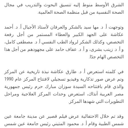
الشرق الأوسط منوط إليه تنسيق البحوث والتدريب في مجال
الصحة النفسية من قبل منظمة الصحة العالمية.
وتوجهت أ. د. مها سيد بالشكر والعرفان لأستاذ الأجيال أ. د. أحمد
عكاشة على الجهد الكبير والعطاء المستمر من أجل رفعة
التخصص، وكذلك الشكر لرواد الطب النفسي أ. د. مصطفى كامل،
و أ. د. زينب بشرى، و أ. د. عفاف حامد على مجهودهم من أجل هذا
التخصص الهام جدًا.
في كلمته استعرض أ. د. طارق عكاشة نبذة تاريخية عن المركز
وتم عرض صور تذكارية وفيديو تسجيلي لافتتاح المركز عام 1990
والذي قام بافتتاحه السيدة سوزان مبارك حرم رئيس جمهورية
مصر العربية آنذاك، استعرض وحدات المركز العلاجية ومراحل
التطويرات التي شهدها المركز.
وقد تم خلال الاحتفالية عرض فيلم قصير عن مدينة جامعة عين
شمس الطبية وقام أ. د. محمود المتيني رئيس جامعة عين شمس