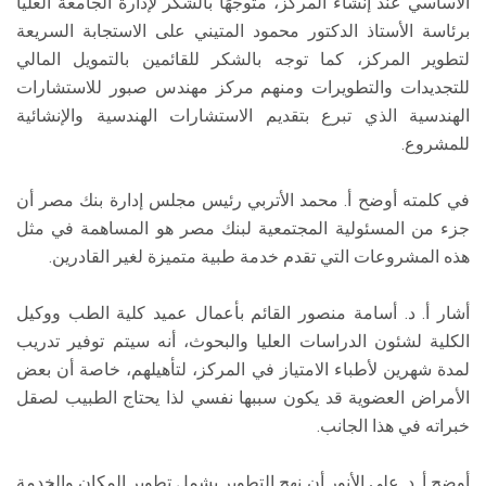
الأساسي عند إنشاء المركز، متوجهًا بالشكر لإدارة الجامعة العليا
برئاسة الأستاذ الدكتور محمود المتيني على الاستجابة السريعة
لتطوير المركز، كما توجه بالشكر للقائمين بالتمويل المالي
للتجديدات والتطويرات ومنهم مركز مهندس صبور للاستشارات
الهندسية الذي تبرع بتقديم الاستشارات الهندسية والإنشائية
للمشروع.
في كلمته أوضح أ. محمد الأتربي رئيس مجلس إدارة بنك مصر أن
جزء من المسئولية المجتمعية لبنك مصر هو المساهمة في مثل
هذه المشروعات التي تقدم خدمة طبية متميزة لغير القادرين.
أشار أ. د. أسامة منصور القائم بأعمال عميد كلية الطب ووكيل
الكلية لشئون الدراسات العليا والبحوث، أنه سيتم توفير تدريب
لمدة شهرين لأطباء الامتياز في المركز، لتأهيلهم، خاصة أن بعض
الأمراض العضوية قد يكون سببها نفسي لذا يحتاج الطبيب لصقل
خبراته في هذا الجانب.
أوضح أ. د. علي الأنور أن نهج التطوير يشمل تطوير المكان والخدمة