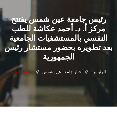
القطاعـات
رئيس جامعة عين شمس يفتتح
الشئون الأكاديمية
مركز أ. د. أحمد عكاشة للطب
البحث العلمي
النفسي بالمستشفيات الجامعية
بعد تطويره بحضور مستشار رئيس
الرعاية الصحية
الجمهورية
المراكز والوحدات
الرئيسية
أخبار جامعة عين شمس
تفاصيل الخبر
الأنظمة الذكية
الإعلام
تواصل معنا