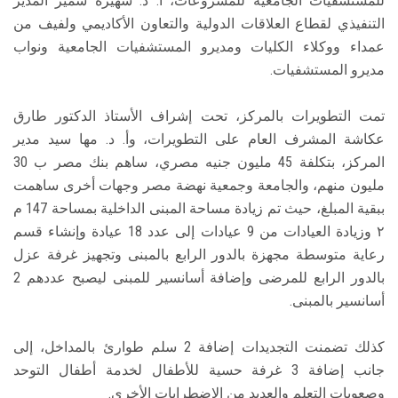
للمستشفيات الجامعية للمشروعات، أ. د. شهيرة سمير المدير
التنفيذي لقطاع العلاقات الدولية والتعاون الأكاديمي ولفيف من
عمداء ووكلاء الكليات ومديرو المستشفيات الجامعية ونواب
مديرو المستشفيات.
تمت التطويرات بالمركز، تحت إشراف الأستاذ الدكتور طارق
عكاشة المشرف العام على التطويرات، وأ. د. مها سيد مدير
المركز، بتكلفة 45 مليون جنيه مصري، ساهم بنك مصر ب 30
مليون منهم، والجامعة وجمعية نهضة مصر وجهات أخرى ساهمت
ببقية المبلغ، حيث تم زيادة مساحة المبنى الداخلية بمساحة 147 م
٢ وزيادة العيادات من 9 عيادات إلى عدد 18 عيادة وإنشاء قسم
رعاية متوسطة مجهزة بالدور الرابع بالمبنى وتجهيز غرفة عزل
بالدور الرابع للمرضى وإضافة أسانسير للمبنى ليصبح عددهم 2
أسانسير بالمبنى.
كذلك تضمنت التجديدات إضافة 2 سلم طوارئ بالمداخل، إلى
جانب إضافة 3 غرفة حسية للأطفال لخدمة أطفال التوحد
وصعوبات التعلم والعديد من الاضطرابات الأخرى.