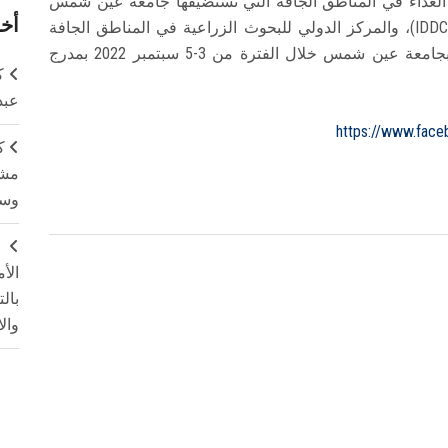
اج الغذاء في المناطق الجافة التي تستضيفها جامعة عين شمس
أخر
بالتعاون مع اللجنة الدولية لتنمية الأراضي الجافة (IDDC)، والمركز الدولي للبحوث الزراعية في المناطق الجافة
(إيكاردا) ،ومعهد الدراسات العليا للمناطق القاحلة بجامعة عين شمس خلال الفترة من 3-5 سبتمبر 2022 بمدرج
ك
عبد
https://www.fac
ك
مشت
وسم
ج
الأ
بال
وال