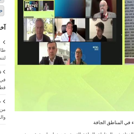
خت
آخر
طال
لتن
ف
في 
قطا
ج
من 
وال
اء في المناطق الجافة