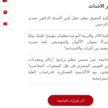
 الاحداث
لية الحقوق تنظم حفل تأبين الأستاذ الدكتور حمدي
الرحمن
ليتا الآثار والتربية النوعية تنظمان مؤتمرًا علميًا دوليًا
ركًا بعنوان "الألوان والموسيقى: لغة بصرية
عية بين التراث والاستدامة"
امعة عين شمس تنظم برنامج "ركائز ومحددات
من القومي المصري في ظل المتغيرات المعاصرة"
تعاون مع الأكاديمية العسكرية للدراسات العليا
استراتيجية
أخر قرارات الجامعة