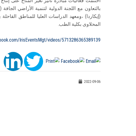
اختتمت فعاليات مبادرة تأثير تغير المناخ على إنت
المحلاوى بكلية الطب.
ebook.com/IrisEventsMgt/videos/5713286365389139
2022-09-06