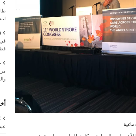
طال
لتن
ف
في 
قطا
ج
من 
وال
أخر
ك
ماغية
عبد