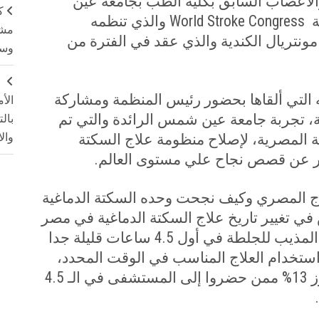
الأعصاب السابق بكلية الطب بجامعة عين
ك
ة
World Stroke Congress
والذي تنظمه
مشت
مونتريال الكندية والذي عقد في الفترة من
وسم
ج
 التي ألقاها بحضور رئيس المنظمة ومشاركة
الأ
ة، تجربة جامعة عين شمس الرائدة والتي تم
بال
ة المصرية، لإصلاح منظومة علاج السكتة
وال
بر عن قصص نجاح علي مستوى العالم
.
ذج المصري وكيف نجحت وحده السكتة الدماغية
تغيير تاريخ علاج السكتة الدماغية في مصر
كلها، فقد كانت معدلات استخدام العقار المذيب للجلطة في أول 4.5 ساعات قليلة جدا
تخدام العلاج المناسب في الوقت المحدد،
حيث كانت نسبة استخدام العقار لا تتجاوز 13% ممن حضروا إلى المستشفى في الـ 4.5