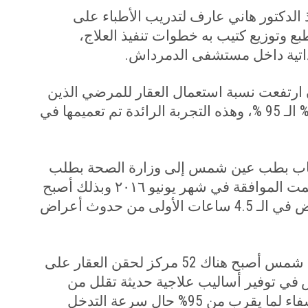
ذ الدكتور هاني عارف لتدريب الأطباء على
ع وتوزيع كتيب به خطوات تنفيذ العلاج،
لذاتية داخل مستشفى الدمرداش.
 ارتفعت نسبة استعمال العقار للمرضي الذين
وصلوا في الـ 4.5 ساعات الأولى من 13 % الـ 95 %، وهذه التجربة الرائدة تم تعميمها في
عصاب بطب عين شمس إلى وزارة الصحة بطلب
توفير العلاج على نفقه الدولة، وبالفعل تمت الموافقة في شهر يونيو ٢٠١٦ وبذلك أصبح
العلاج مجاني على نفقة الدولة لكل مريض في الـ 4.5 ساعات الأولى من حدوث أعراض
وبعد مرور عامين على تعميم تجربة عين شمس أصبح هناك 52 مركز لحقن العقار على
في توفير أساليب علاجية حديثة تقلل من
مخاطر الإصابة بالمرض وترفع نسب الشفاء لما يقرب من 95% حال سرعة التدخل