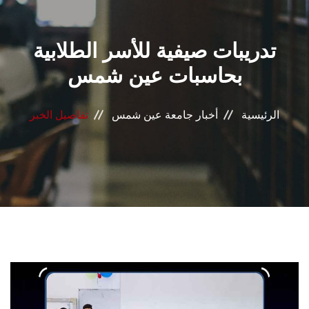
القطاعـات
تدريبات صيفية للأسر الطلابية
الشئون الأكاديمية
بحاسبات عين شمس
البحث العلمي
الرئيسية
أخبار جامعة عين شمس
تفاصيل الخبر
الرعاية الصحية
المراكز والوحدات
الأنظمة الذكية
الإعلام
تواصل معنا