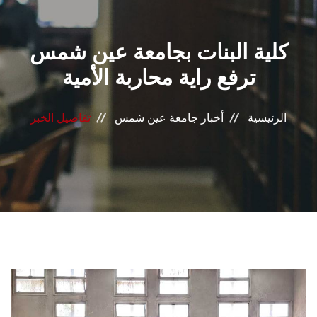
القطاعـات
كلية البنات بجامعة عين شمس
الشئون الأكاديمية
ترفع راية محاربة الأمية
البحث العلمي
الرئيسية
أخبار جامعة عين شمس
تفاصيل الخبر
الرعاية الصحية
المراكز والوحدات
الأنظمة الذكية
الإعلام
تواصل معنا