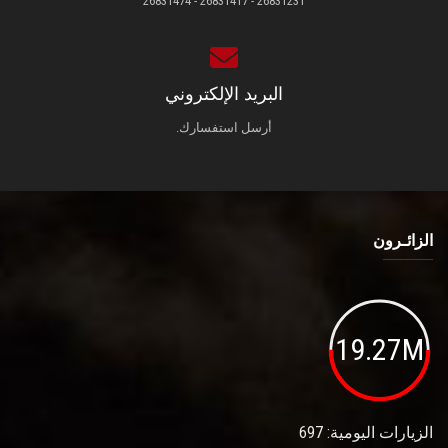
26831231 - 26831417 - 26831474
البريد الإلكتروني
أرسل استفسارك.
الزائـرون
19.27M
الزيارات اليومية: 697