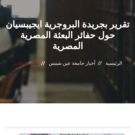
القطاعـات
تقرير بجريدة البروجرية ايجيبسيان
الشئون الأكاديمية
حول حفائر البعثة المصرية
البحث العلمي
المصرية
الرعاية الصحية
الرئيسية
أخبار جامعة عين شمس
تفاصيل الخبر
المراكز والوحدات
الأنظمة الذكية
الإعلام
تواصل معنا