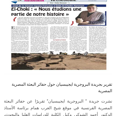
الطلاب
هيئة التدريس
الدراسات العليا
الخريجين
الموظفون
الزائـرون
تقرير بجريدة البروجرية ايجيبسيان حول حفائر البعثة المصرية
سجل الان
المصرية
نشرت جريدة " البروجرية ايجيبسيان" تقريرًا عن حفائر البعثة
المصرية الفرنسية في موقع شيخ العرب همام برئاسة الأستاذ
الدكتور أحمد الشوكي وكيل الكلية للدراسات العليا والبحوث،