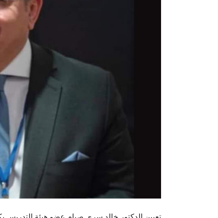
تعيين الدكتور خالد سري صيام عضو هيئة التدريس بكلي