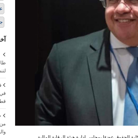
عض
ج
آخر
طال
لتن
ف
في 
قطا
ج
من 
وال
ة الحقوق عضوًا بمجلس إدارة هيئة الرقابة المالية