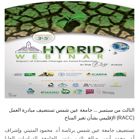
الطلاب
هيئة التدريس
الدراسات العليا
الخريجين
الموظفون
الزائـرون
سجل الان
الثالث من سبتمبر ... جامعة عين شمس تستضيف مبادرة العمل
الإقليمي بشأن تغير المناخ (RACC)
تستضيف جامعة عين شمس برئاسة أ.د. محمود المتيني وإشراف
أ.د. محمد أيمن صالح نائب رئيس الجامعة للدراسات العليا