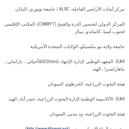
مركز أبحاث الأراضي القاحلة، ALRC / جامعة توتوري، اليابان
المركز الدولي لتحسين الذرة والقمح (CIMMYT)، المكتب الإقليمي
لجنوب آسيا، كاتماندو، نيبال
جامعة ولاية نيو مكسيكو، الولايات المتحدة الأمريكية
ICAR- المعهد الوطني لإدارة الإجهاد (Stress)اللاأحيائي ، باراماتي ،
ماهاراشترا ، الهند
هيئة البحوث الزراعية، الخرطوم، السودان
ICAR- الأكاديمية الوطنية لإدارة البحوث الزراعية، حيدر أباد، الهند
هيئة البحوث الزراعية، ود مدني، السودان
مؤسسة البناء الإنسانى، مصر (
http://www.hfegypt.net
)