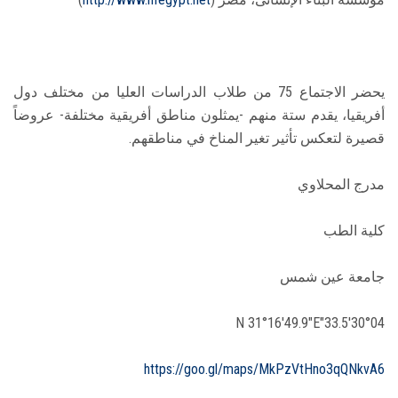
يحضر الاجتماع 75 من طلاب الدراسات العليا من مختلف دول
أفريقيا، يقدم ستة منهم -يمثلون مناطق أفريقية مختلفة- عروضاً
قصيرة لتعكس تأثير تغير المناخ في مناطقهم.
مدرج المحلاوي
كلية الطب
جامعة عين شمس
30°04'33.5"N 31°16'49.9"E
https://goo.gl/maps/MkPzVtHno3qQNkvA6