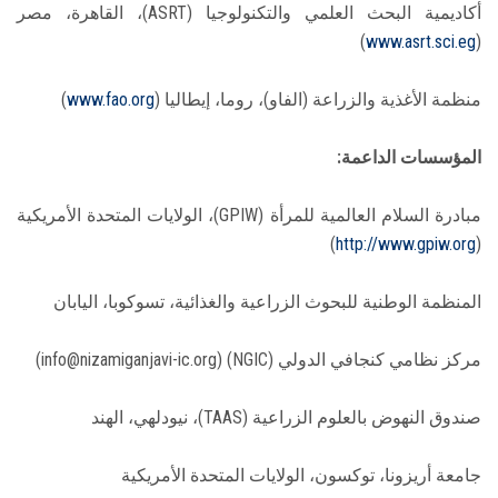
أكاديمية البحث العلمي والتكنولوجيا (ASRT)، القاهرة، مصر
)
www.asrt.sci.eg
(
منظمة الأغذية والزراعة (الفاو)، روما، إيطاليا (
www.fao.org
)
المؤسسات الداعمة:
مبادرة السلام العالمية للمرأة (GPIW)، الولايات المتحدة الأمريكية
)
http://www.gpiw.org
(
المنظمة الوطنية للبحوث الزراعية والغذائية، تسوكوبا، اليابان
مركز نظامي كنجافي الدولي (NGIC) (info@nizamiganjavi-ic.org)
صندوق النهوض بالعلوم الزراعية (TAAS)، نيودلهي، الهند
جامعة أريزونا، توكسون، الولايات المتحدة الأمريكية