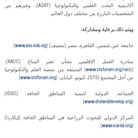
أكاديمية البحث العلمي والتكنولوجيا (ASRT)، وغيرهم من
الشخصيات البارزة من مختلف دول العالم.
ويتم ذلك برعاية ومشاركة:
جامعة عين شمس، القاهرة، مصر (مضيف) (
www.asu.edu.eg
)
مبادرة العمل الإقليمي بشأن تغير المناخ (RACC)،
(
www.stsforum.org/racc
) المنبثقة من منصة العلم والتكنولوجيا
من أجل المجتمع (STS)، كيوتو، اليابان، (
www.stsforum.org
)
الجماعة الدولية لتنمية المناطق الجافة (IDDC)
)
www.drylanddevelop.org
(
المركز الدولي للبحوث الزراعية في المناطق الجافة (إيكاردا)
)
www.icarda.org
(