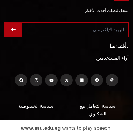
سجل ليصلك أحدث الأخبار
رأيك يهمنا
أراء المستخدمين
سياسة التعامل مع
سياسة الخصوصية
الشكاوي
ميثاق المتعاملين
الأسئلة الشائعة
www.asu.edu.eg
wants to play speech