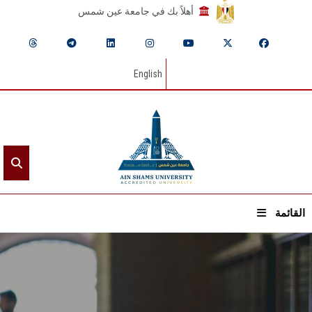
أهلاً بك في جامعة عين شمس
English
القائمة
الرئيسيـة
عن الجامعة