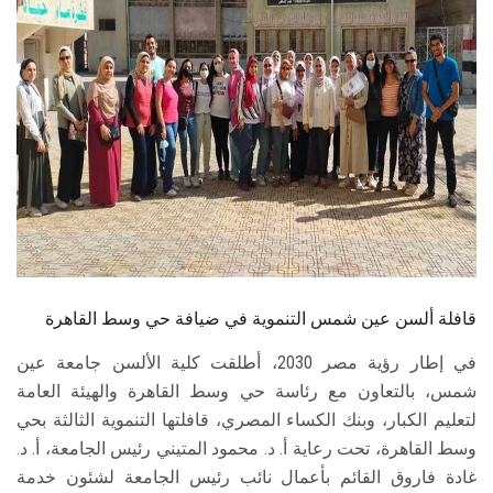
الطلاب
هيئة التدريس
الدراسات العليا
الخريجين
الموظفون
الزائـرون
قافلة ألسن عين شمس التنموية في ضيافة حي وسط القاهرة
في إطار رؤية مصر 2030، أطلقت كلية الألسن جامعة عين
سجل الان
شمس، بالتعاون مع رئاسة حي وسط القاهرة والهيئة العامة
لتعليم الكبار، وبنك الكساء المصري، قافلتها التنموية الثالثة بحي
وسط القاهرة، تحت رعاية أ. د. محمود المتيني رئيس الجامعة، أ. د.
غادة فاروق القائم بأعمال نائب رئيس الجامعة لشئون خدمة