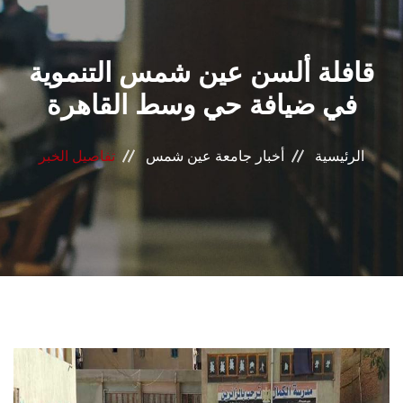
القطاعـات
قافلة ألسن عين شمس التنموية
الشئون الأكاديمية
في ضيافة حي وسط القاهرة
البحث العلمي
الرئيسية
أخبار جامعة عين شمس
تفاصيل الخبر
الرعاية الصحية
المراكز والوحدات
الأنظمة الذكية
الإعلام
تواصل معنا