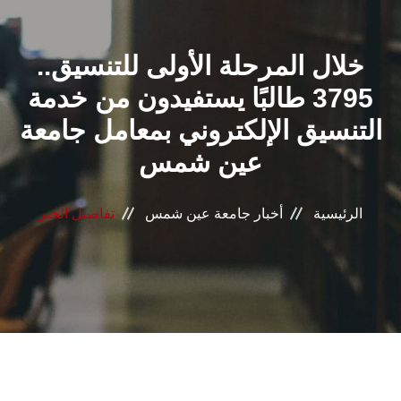
القطاعـات
خلال المرحلة الأولى للتنسيق..
الشئون الأكاديمية
3795 طالبًا يستفيدون من خدمة
البحث العلمي
التنسيق الإلكتروني بمعامل جامعة
عين شمس
الرعاية الصحية
المراكز والوحدات
الرئيسية
أخبار جامعة عين شمس
تفاصيل الخبر
الأنظمة الذكية
الإعلام
تواصل معنا