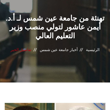
القطاعـات
تهنئة من جامعة عين شمس لـ أ.د.
الشئون الأكاديمية
أيمن عاشور لتولي منصب وزير
البحث العلمي
التعليم العالي
الرعاية الصحية
الرئيسية
أخبار جامعة عين شمس
تفاصيل الخبر
المراكز والوحدات
الأنظمة الذكية
الإعلام
تواصل معنا