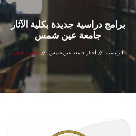
القطاعـات
برامج دراسية جديدة بكلية الآثار
الشئون الأكاديمية
جامعة عين شمس
البحث العلمي
الرئيسية
أخبار جامعة عين شمس
تفاصيل الخبر
الرعاية الصحية
المراكز والوحدات
الأنظمة الذكية
الإعلام
تواصل معنا