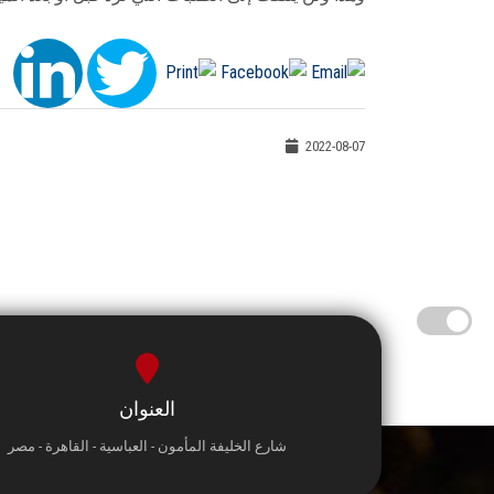
2022-08-07
العنوان
شارع الخليفة المأمون - العباسية - القاهرة - مصر