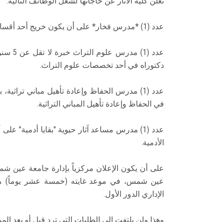
تعلن كلية الآثار عن حاجاتها لشغل الوظائف التالية:
عدد (1) *مدرس فخار* على أن يكون خريج أحد أقسام الآثار، وحاصل على دكتوراه في الفخار.
عدد (1)
دكتوراه في أحد تخصصات علوم التراث.
عدد (1) مدرس الحفاظ وإعادة تأهيل مباني تراث
في الحفاظ وإعادة تأهيل المباني التراثية.
عدد (1) مدرس مساعد آثار حيوية "بقايا أدمية" ع
الأدمية.
على أن يكون الإعلان مركزياً بإدارة جامعة عين شم
عين شمس، في موعد غايته (خمسة عشر يوماً) من تا
الإداري الدور الأول.
وهذا ولن يلتفت إلى الطلبات التي ترد قبل أو بعد الم