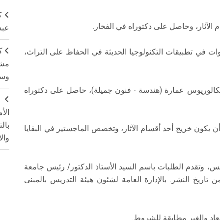
ك
عبد
ك
 مدرس علوم التراث خبرة لا تقل عن 5 سنوات في تطبيقات التكنولوجيا الحديثة في الحفاظ على التراث،
مشت
وسم
ية، بكالوريوس عمارة (هندسة - فنون جميلة)، حاصل على دكتوراه
ج
الأ
بال
لى أن يكون خريج أحد أقسام الآثار، وتخصص الماجستير في البقايا
وال
س، وتقدم الطلبات باسم السيد الأستاذ الدكتور/ رئيس جامعة
ريخ النشر. بالإدارة العامة لشئون هيئة التدريس بالمبنى
يعاد والغير مطابقة للشروط.