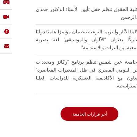
لية الحقوق تنظم حفل تأبين الأستاذ الدكتور حمدي
الرحمن
ليتا الآثار والتربية النوعية تنظمان مؤتمرًا علميًا دوليًا
ركًا بعنوان "الألوان والموسيقى: لغة بصرية
عية بين التراث والاستدامة"
امعة عين شمس تنظم برنامج "ركائز ومحددات
من القومي المصري في ظل المتغيرات المعاصرة"
تعاون مع الأكاديمية العسكرية للدراسات العليا
استراتيجية
أخر قرارات الجامعة