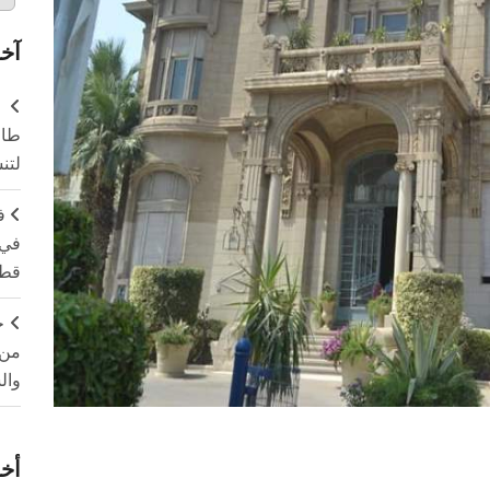
آخر
طال
لتن
ف
في 
قطا
ج
من 
وال
أخر