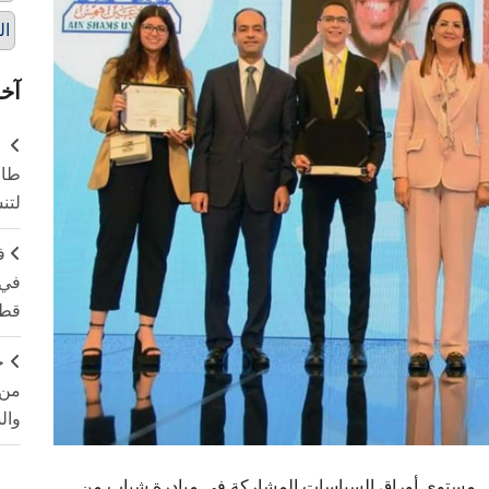
ال
آخر
طال
لتن
ف
في 
قطا
ج
من 
وال
لى مستوى أوراق السياسات المشاركة في مبادرة شباب من