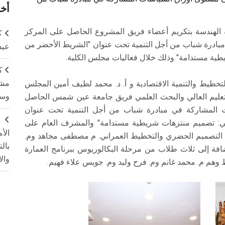
أخر
ة الهندسة بتكريم أعضاء فريق المشروع الحاصل على المركز
ك
بادرة شباب من أجل التنمية تحت عنوان "الشريط الأخضر من
عبد
يطية مستدامة" وذلك خلال فعاليات مجلس الكلية.
ك
مشت
تخطيط والتنمية الاقتصادية و أ. د. محمد لطيف أمين المجلس
وسم
ر التعليم العالي والبحث العلمي فريق جامعة عين شمس الحاصل
 المشاركة في مبادرة شباب من أجل التنمية تحت عنوان
ج
اني: تصميم منتزهات شريطية مستدامة" والمشرف العام على
الأ
م التصميم الحضري والتخطيط العمراني. م مصطفى مجاهد وم.
بال
افة إلى ثلاث طلاب من مرحلة البكالوريوس ببرنامج العمارة
وال
 وهم م. محمد غانم وم. فرح وليد وم. جويس علاء فهيم.