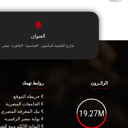
العنوان
شارع الخليفة المأمون - العباسية - القاهرة - مصر
الزائـرون
روابط تهمك
خريطة الموقع
الجامعات المصرية
19.27M
بنك المعرفة المصري
بوابة مصر الرقميـة
البوابة الإلكترونية لل