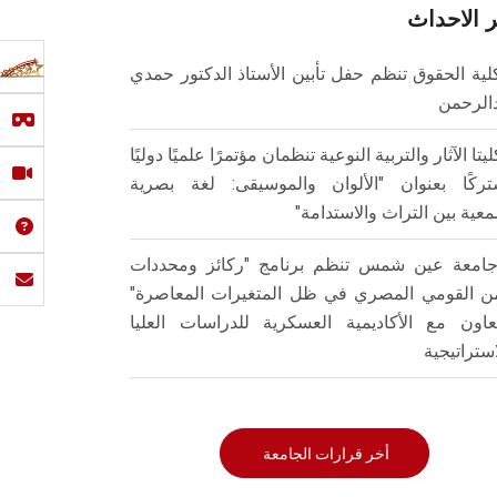
 الاحداث
لية الحقوق تنظم حفل تأبين الأستاذ الدكتور حمدي
الرحمن
ليتا الآثار والتربية النوعية تنظمان مؤتمرًا علميًا دوليًا
ركًا بعنوان "الألوان والموسيقى: لغة بصرية
عية بين التراث والاستدامة"
امعة عين شمس تنظم برنامج "ركائز ومحددات
من القومي المصري في ظل المتغيرات المعاصرة"
تعاون مع الأكاديمية العسكرية للدراسات العليا
استراتيجية
أخر قرارات الجامعة