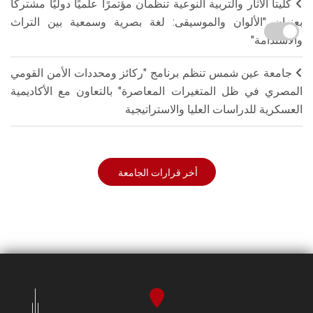
كليتا الآثار والتربية النوعية تنظمان مؤتمرًا علميًا دوليًا مشتركًا
بعنوان "الألوان والموسيقى: لغة بصرية وسمعية بين التراث
والاستدامة"
جامعة عين شمس تنظم برنامج "ركائز ومحددات الأمن القومي
المصري في ظل المتغيرات المعاصرة" بالتعاون مع الأكاديمية
العسكرية للدراسات العليا والاستراتيجية
أخر قرارات الجامعة