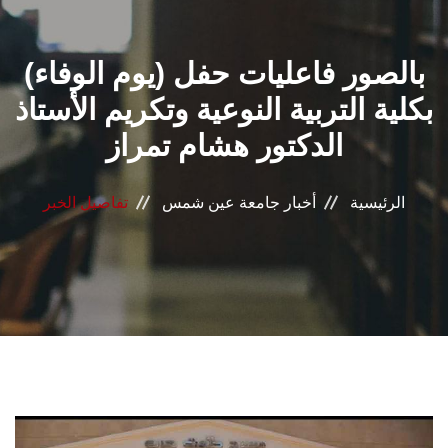
القطاعـات
بالصور فاعليات حفل (يوم الوفاء)
الشئون الأكاديمية
بكلية التربية النوعية وتكريم الأستاذ
البحث العلمي
الدكتور هشام تمراز
الرعاية الصحية
الرئيسية
أخبار جامعة عين شمس
تفاصيل الخبر
المراكز والوحدات
الأنظمة الذكية
الإعلام
تواصل معنا