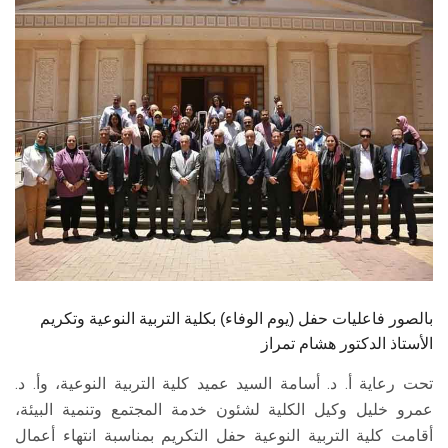
الطلاب
هيئة التدريس
الدراسات العليا
الخريجين
الموظفون
الزائـرون
بالصور فاعليات حفل (يوم الوفاء) بكلية التربية النوعية وتكريم
سجل الان
الأستاذ الدكتور هشام تمراز
تحت رعاية أ. د. أسامة السيد عميد كلية التربية النوعية، وأ. د.
عمرو خليل وكيل الكلية لشئون خدمة المجتمع وتنمية البيئة،
أقامت كلية التربية النوعية حفل التكريم بمناسبة انتهاء أعمال