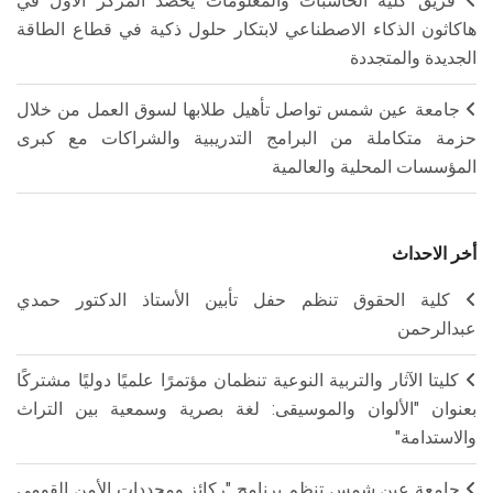
فريق كلية الحاسبات والمعلومات يحصد المركز الأول في
هاكاثون الذكاء الاصطناعي لابتكار حلول ذكية في قطاع الطاقة
الجديدة والمتجددة
جامعة عين شمس تواصل تأهيل طلابها لسوق العمل من خلال
حزمة متكاملة من البرامج التدريبية والشراكات مع كبرى
المؤسسات المحلية والعالمية
أخر الاحداث
كلية الحقوق تنظم حفل تأبين الأستاذ الدكتور حمدي
عبدالرحمن
كليتا الآثار والتربية النوعية تنظمان مؤتمرًا علميًا دوليًا مشتركًا
بعنوان "الألوان والموسيقى: لغة بصرية وسمعية بين التراث
والاستدامة"
جامعة عين شمس تنظم برنامج "ركائز ومحددات الأمن القومي