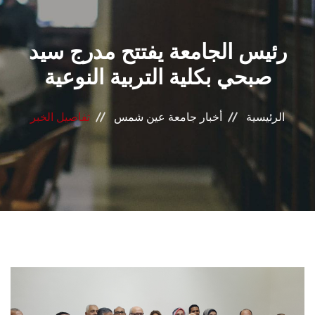
القطاعـات
رئيس الجامعة يفتتح مدرج سيد
الشئون الأكاديمية
صبحي بكلية التربية النوعية
البحث العلمي
الرئيسية
أخبار جامعة عين شمس
تفاصيل الخبر
الرعاية الصحية
المراكز والوحدات
الأنظمة الذكية
الإعلام
تواصل معنا