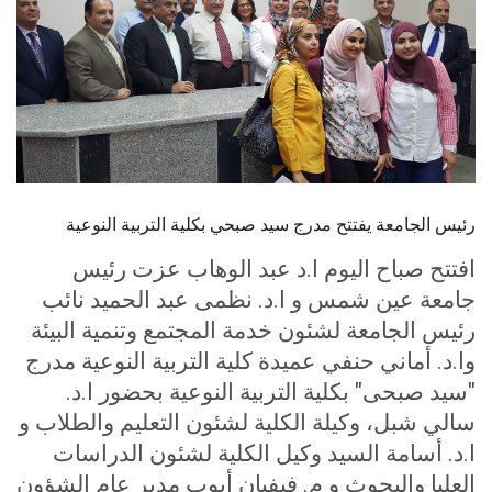
الطلاب
هيئة التدريس
الدراسات العليا
الخريجين
رئيس الجامعة يفتتح مدرج سيد صبحي بكلية التربية النوعية
الموظفون
افتتح صباح اليوم ا.د عبد الوهاب عزت رئيس
جامعة عين شمس و ا.د. نظمى عبد الحميد نائب
الزائـرون
رئيس الجامعة لشئون خدمة المجتمع وتنمية البيئة
وا.د. أماني حنفي عميدة كلية التربية النوعية مدرج
سجل الان
"سيد صبحى" بكلية التربية النوعية بحضور ا.د.
سالي شبل، وكيلة الكلية لشئون التعليم والطلاب و
ا.د. أسامة السيد وكيل الكلية لشئون الدراسات
العليا والبحوث و م. فيفيان أيوب مدير عام الشؤون