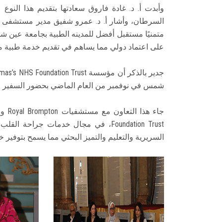
وأبدت أ. د. غادة فاروق سعادتها بتقديم هذا الن
السرطان، وأشار أ. د. عمرو شفيق مدير مستشفى الأو
متمنيًا مستقبل أفضل للمدينه الطبية بجامعة عي
على اعتماد دولي مما يساهم في تقديم خدمة طبية م
شمس في نوفمبر من العام الماضي بحضور السفير ا
Foundation Trust، في مجال خدمات جرا
السريرية والتعليم والتميز البحثي مما يسمح بتوفير