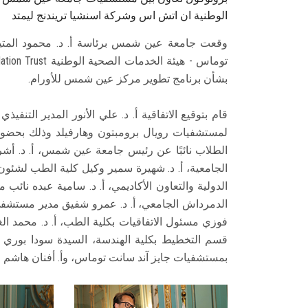
الوطنية ان اتش اس وشركة اسنشيا تريندنج ليمتد
وقعت جامعة عين شمس برئاسة أ. د. محمود المتي
بشأن برنامج تطوير مركز عين شمس للأورام.
قام بتوقيع الاتفاقية أ. د. علي الأنور المدير التنف
لمستشفيات رويال برومبتون وهارفيلد وذلك بحضور أ
الطلاب نائبًا عن رئيس جامعة عين شمس، أ. د. أ
الجامعية، أ. د. شهيرة سمير وكيل كلية الطب لشئون خ
الدولية والتعاون الأكاديمي، أ. د. سامية عبده نا
الدمرداش الجامعي، أ. د. عمرو شفيق مدير مستشفى ا
فوزي مسئول الاتفاقيات بكلية الطب، أ. د. محمد الغ
قسم التخطيط بكلية الهندسة، السيدة سودا بوري 
بمستشفيات جايز آند سانت توماس، وأ. أفنان هاشم م