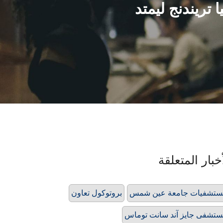
تريندنج ليمتد
خبار المتعلقة
تشفيات جامعة عين شمس
بروتوكول تعاون
تشفى جايز آند سانت توماس