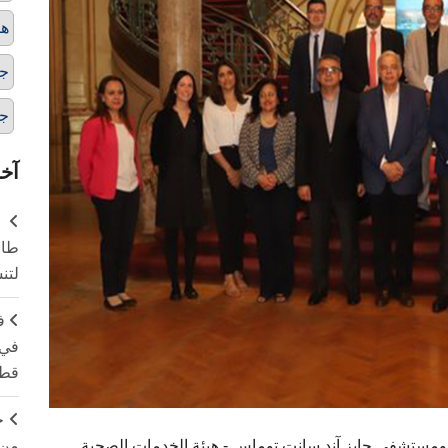
هي
ج
ج
آخر
طال
لتن
ف
في 
قطا
ج
من 
ستشفى جايز آند سانت توماس - هيئة الخدمات الصحية