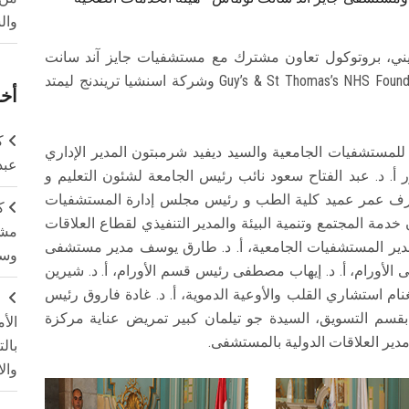
وال
ني، بروتوكول تعاون مشترك مع مستشفيات جايز آند سانت
توماس - هيئة الخدمات الصحية الوطنية Guy’s & St Thomas’s NHS Foundation Trust وشركة اسنشيا تريندنج ليمتد
أخر
ك
يذي للمستشفيات الجامعية والسيد ديفيد شرمبتون المدير الإداري
عبد
. د. عبد الفتاح سعود نائب رئيس الجامعة لشئون التعليم و
شرف عمر عميد كلية الطب و رئيس مجلس إدارة المستشفيات
ك
دمة المجتمع وتنمية البيئة والمدير التنفيذي لقطاع العلاقات
مشت
ئب مدير المستشفيات الجامعية، أ. د. طارق يوسف مدير مستشفى
وسم
لأورام، أ. د. إيهاب مصطفى رئيس قسم الأورام، أ. د. شيرين
نام استشاري القلب والأوعية الدموية، أ. د. غادة فاروق رئيس
ج
بقسم التسويق، السيدة جو تيلمان كبير تمريض عناية مركزة
الأ
دير العلاقات الدولية بالمستشفى.
بال
وال