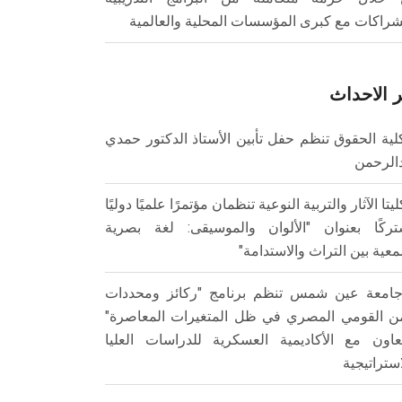
شراكات مع كبرى المؤسسات المحلية والعالمية
 الاحداث
لية الحقوق تنظم حفل تأبين الأستاذ الدكتور حمدي
الرحمن
ليتا الآثار والتربية النوعية تنظمان مؤتمرًا علميًا دوليًا
ركًا بعنوان "الألوان والموسيقى: لغة بصرية
عية بين التراث والاستدامة"
امعة عين شمس تنظم برنامج "ركائز ومحددات
من القومي المصري في ظل المتغيرات المعاصرة"
تعاون مع الأكاديمية العسكرية للدراسات العليا
استراتيجية