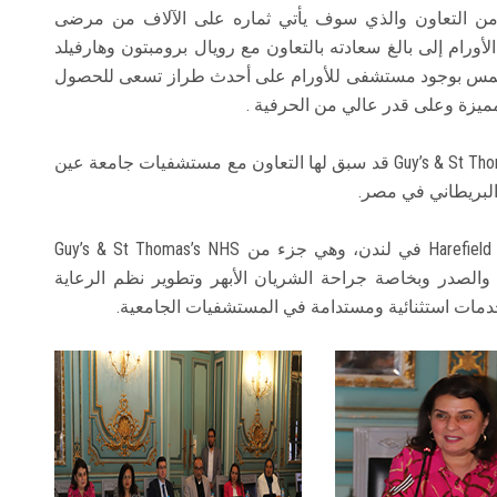
وع من التعاون والذي سوف يأتي ثماره على الآلاف من مرضى
رام إلى بالغ سعادته بالتعاون مع رويال برومبتون وهارفيلد
ن شمس بوجود مستشفى للأورام على أحدث طراز تسعى للحصول
ميزة وعلى قدر عالي من الحرفية .
جدير بالذكر أن مؤسسة Guy’s & St Thomas’s NHS Foundation Trust قد سبق لها التعاون مع مستشفيات جامعة عين
لبريطاني في مصر.
جاء هذا التعاون مع مستشفيات Royal Brompton و Harefield في لندن، وهي جزء من Guy’s & St Thomas’s NHS
حة القلب والصدر وبخاصة جراحة الشريان الأبهر وتطوير نظم الرعاية
 خدمات استثنائية ومستدامة في المستشفيات الجامعية.