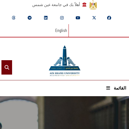
أهلاً بك في جامعة عين شمس
English
القائمة
الرئيسيـة
عن الجامعة