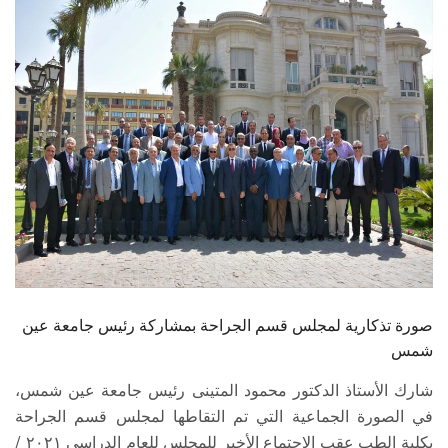
الطلاب
هيئة التدريس
الدراسات العليا
الخريجين
الموظفون
الزائـرون
صورة تذكارية لمجلس قسم الجراحة بمشاركة رئيس جامعة عين
سجل الان
شمس
شارك الأستاذ الدكتور محمود المتينى رئيس جامعة عين شمس،
في الصورة الجماعية التي تم التقاطها لمجلس قسم الجراحة
بكلية الطب عقب الاجتماع الأخير للمجلس للعام الدراسي ٢٠٢١ /