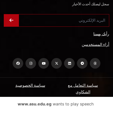
سجل ليصلك أحدث الأخبار
رأيك يهمنا
أراء المستخدمين
سياسة التعامل مع
سياسة الخصوصية
الشكاوي
ميثاق المتعاملين
الأسئلة الشائعة
www.asu.edu.eg
wants to play speech