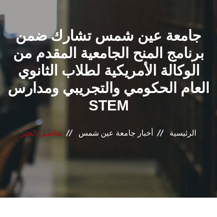
القطاعـات
جامعة عين شمس تشارك ضمن
الشئون الأكاديمية
برنامج المنح الجامعية المقدم من
البحث العلمي
الوكالة الأمريكية لطلاب الثانوي
العام الحكومي والتجريبي ومدارس
الرعاية الصحية
STEM
المراكز والوحدات
الرئيسية
أخبار جامعة عين شمس
تفاصيل الخبر
الأنظمة الذكية
الإعلام
تواصل معنا