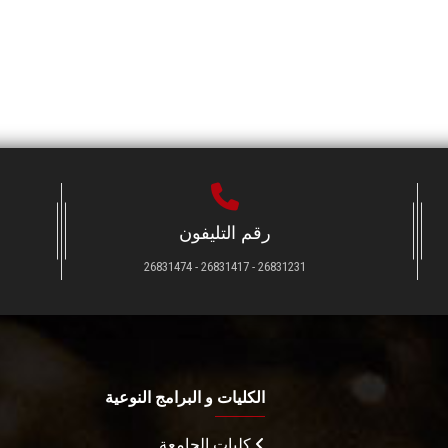
رقم التليفون
26831231 - 26831417 - 26831474
الكليات و البرامج النوعية
كليات الجامعة