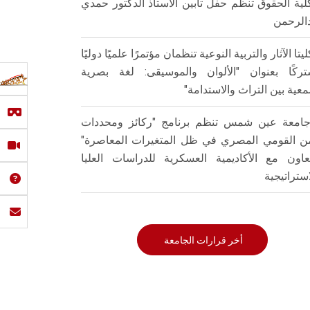
لية الحقوق تنظم حفل تأبين الأستاذ الدكتور حمدي
الرحمن
ليتا الآثار والتربية النوعية تنظمان مؤتمرًا علميًا دوليًا
ركًا بعنوان "الألوان والموسيقى: لغة بصرية
عية بين التراث والاستدامة"
امعة عين شمس تنظم برنامج "ركائز ومحددات
من القومي المصري في ظل المتغيرات المعاصرة"
تعاون مع الأكاديمية العسكرية للدراسات العليا
استراتيجية
أخر قرارات الجامعة