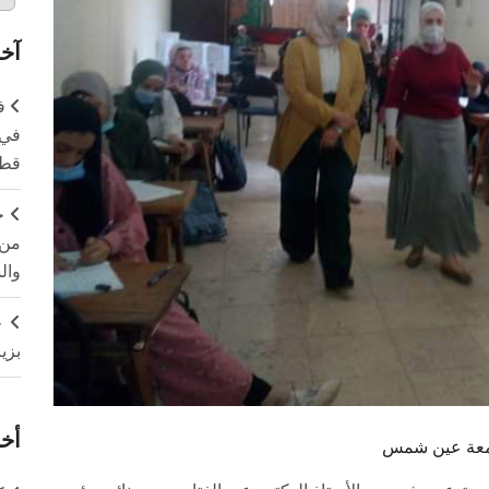
آخر
ف
في 
قطا
ج
من 
وال
ج
بزي
أخر
جامعة عين شمس