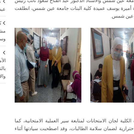
امعة عين شمس والأستاذ الدكتور عبد الفتاح سعود نائب رئيس
ك
ورة أميرة يوسف عميدة كلية البنات جامعة عين شمس، انطلقت
عبد
ة عين شمس.
ك
مشت
وسم
ج
الأ
بال
وال
كلية لجان الامتحانات لمتابعة سير العملية الامتحانية، كما
احترازية لضمان سلامة الطالبات، وقد اصطحبت سيادتها أثناء