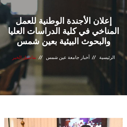
القطاعـات
إعلان الأجندة الوطنية للعمل
الشئون الأكاديمية
المناخي في كلية الدراسات العليا
البحث العلمي
والبحوث البيئية بعين شمس
الرعاية الصحية
الرئيسية
أخبار جامعة عين شمس
تفاصيل الخبر
المراكز والوحدات
الأنظمة الذكية
الإعلام
تواصل معنا