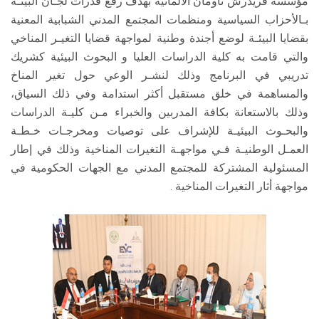
مؤسسة فريدرش ناومان الألمانية بهدف رفع قدرات لجـان البينـة
بـالأحزاب السياسية ومنظمات المجتمع المدني الشبابية المعنية
بقضايا البيئـة لوضع أجندة وطنية لمواجهة قضايا التغيـر المناخي
والتي قامت به كلية الدراسات العليا و البحوث البيئية كشريك
تدريبي في البرنامج وذلك لنشـر الوعي حول تغير المناخ
والمساهمة في خلق مستقبل أكثر استدامة وفي ذلك السياق،
وذلك بالاستعانة بكافة المدربين والخبراء مـن كليـة الدراسات
والبحـوث البيئيـة للإشراف على توصيات ومخرجـات خـطـة
العمـل الوطنيـة فـي مواجهـة التغيرات المناخية وذلك في إطار
المسئولية المشتركة للمجتمع المدني مع الجهات الحكومية في
مواجهة أثار التغيرات المناخية .