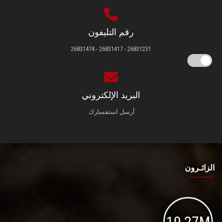
رقم التليفون
26831231 - 26831417 - 26831474
البريد الإلكتروني
أرسل استفسارك.
الزائـرون
19.27M