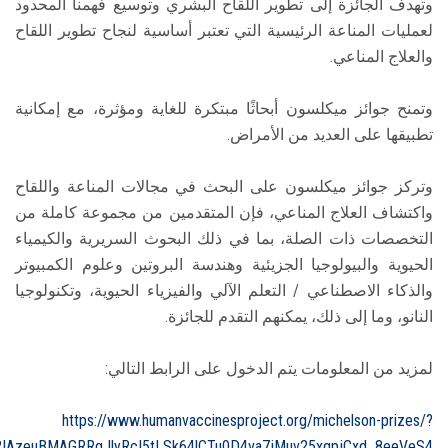
وتهدف الجائزة إلى تطوير اللقاح البشري وتوسيع فهمنا المحدود
لعمليات المناعة الرئيسية التي تعتبر أساسية لنجاح تطوير اللقاح
والعلاج المناعي.
وتمنح جوائز ميكلسون أبحاثًا مبتكرة للغاية ومؤثرة، مع إمكانية
تطبيقها على العديد من الأمراض.
وتركز جوائز ميكلسون على البحث في مجالات المناعة واللقاح
واكتشاف العلاج المناعي، فإن المتقدمين من مجموعة كاملة من
التخصصات ذات الصلة، بما في ذلك البحوث السريرية والكيمياء
الحيوية والبيولوجيا الجزيئية وهندسة البروتين وعلوم الكمبيوتر
والذكاء الاصطناعي / التعلم الآلي والفيزياء الحيوية، وتكنولوجيا
النانو، وما إلى ذلك، يمكنهم التقدم للجائزة.
لمزيد من المعلومات يتم الدخول على الرابط التالي:
https://www.humanvaccinesproject.org/michelson-prizes/?
R2IAzeuBMAGRRgJlyRcI5tLSk64lCTu0D4va7jMuv25xqpjCxd_8eeVeS4