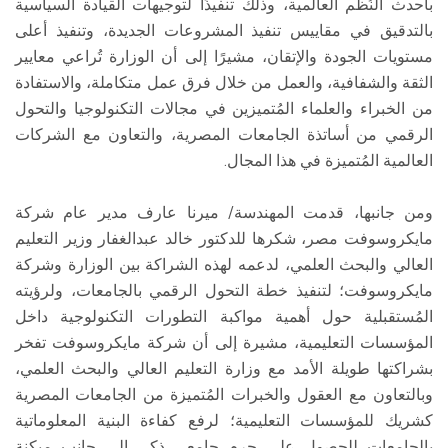
بأحدث النُظم العالمية، وذلك تنفيذًا لتوجيهات القيادة السياسية
بالتدقيق في مقاييس تنفيذ المشروعات الجديدة، وتنفيذ أعلى
مستويات الجودة والإتقان، مشيرًا إلى أن الوزارة تُراعي معايير
الثقة والشفافية، والعمل من خلال فرق عمل متكاملة، والاستفادة
من الخبراء والعلماء المُتميزين في مجالات التكنولوجيا والتحول
الرقمي من أساتذة الجامعات المصرية، والتعاون مع الشركات
العالمية المُتميزة في هذا المجال.
ومن جانبها، قدمت المهندسة/ ميرنا عارف مدير عام شركة
مايكروسوفت مصر، شكرها للدكتور خالد عبدالغفار وزير التعليم
العالي والبحث العلمي، لدعمه لهذه الشراكة بين الوزارة وشركة
مايكروسوفت؛ لتنفيذ خطة التحول الرقمي بالجامعات، ولرؤيته
المُستقبلية حول أهمية مواكبة التطورات التكنولوجية داخل
المؤسسات التعليمية، مشيرة إلى أن شركة مايكروسوفت تفخر
بشراكتها طويلة الأمد مع وزارة التعليم العالي والبحث العلمي،
وبالتعاون مع العقول والخبرات المُتميزة من الجامعات المصرية
كشريك للمؤسسات التعليمية؛ لرفع كفاءة البنية المعلوماتية
بالجامعات للحصول على حرم جامعي ذكي إلى جانب ميكنة