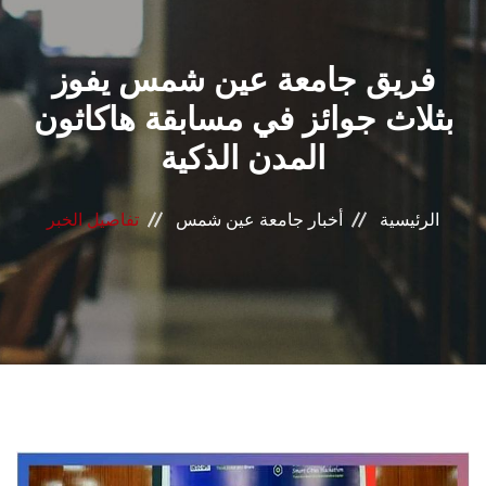
القطاعـات
فريق جامعة عين شمس يفوز
الشئون الأكاديمية
بثلاث جوائز في مسابقة هاكاثون
البحث العلمي
المدن الذكية
الرعاية الصحية
الرئيسية
أخبار جامعة عين شمس
تفاصيل الخبر
المراكز والوحدات
الأنظمة الذكية
الإعلام
تواصل معنا