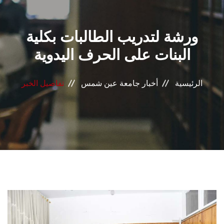
القطاعـات
ورشة لتدريب الطالبات بكلية
الشئون الأكاديمية
البنات على الحرف اليدوية
البحث العلمي
الرئيسية
أخبار جامعة عين شمس
تفاصيل الخبر
الرعاية الصحية
المراكز والوحدات
الأنظمة الذكية
الإعلام
تواصل معنا