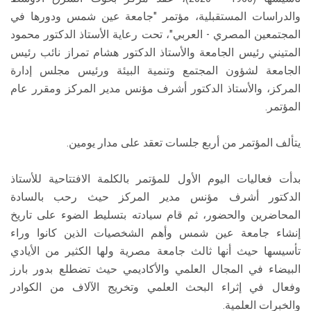
والدراسات المستقبلية، مؤتمر "جامعة عين شمس ودورها في
المجتمعين المصري - العربي"، تحت رعاية الأستاذ الدكتور محمود
المتيني رئيس الجامعة والأستاذ الدكتور هشام تمراز نائب رئيس
الجامعة لشؤون المجتمع وتنمية البيئة ورئيس مجلس إدارة
المركز، والأستاذ الدكتور أشرف مؤنس مدير المركز ومقرر عام
المؤتمر.
يتألف المؤتمر من أربع جلسات تعقد على مدار يومين.
بدأت فعاليات اليوم الأول للمؤتمر بالكلمة الافتتاحية للأستاذ
الدكتور أشرف مؤنس مدير المركز حيث رحب بالسادة
المحاضرين والحضور، ثم قام سيادته بتسليط الضوء على تاريخ
إنشاء جامعة عين شمس وأهم الشخصيات الذين كانوا وراء
تأسيسها حيث أنها ثالث جامعة مصرية ولها الكثير من الأيادي
البيضاء في المجال العلمي والأكاديمي حيث تضطلع بدور بارز
وفعال في إثراء البحث العلمي وتخريج الآلاف من الكوادر
والخبرات العلمية.