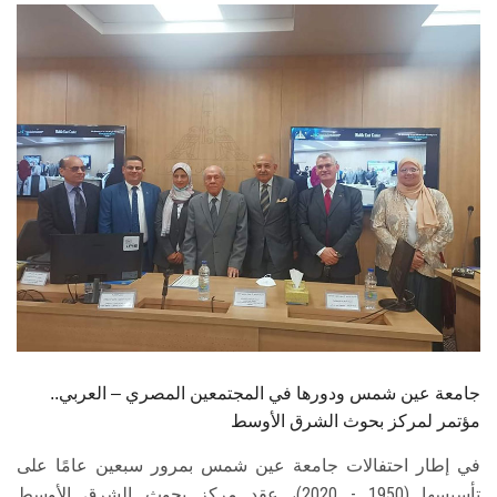
الطلاب
هيئة التدريس
الدراسات العليا
الخريجين
الموظفون
الزائـرون
سجل الان
جامعة عين شمس ودورها في المجتمعين المصري – العربي..
مؤتمر لمركز بحوث الشرق الأوسط
في إطار احتفالات جامعة عين شمس بمرور سبعين عامًا على
تأسيسها (1950 - 2020)، عقد مركز بحوث الشرق الأوسط