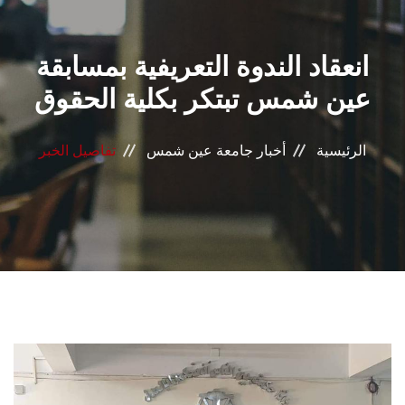
القطاعـات
انعقاد الندوة التعريفية بمسابقة
الشئون الأكاديمية
عين شمس تبتكر بكلية الحقوق
البحث العلمي
الرئيسية
أخبار جامعة عين شمس
تفاصيل الخبر
الرعاية الصحية
المراكز والوحدات
الأنظمة الذكية
الإعلام
تواصل معنا